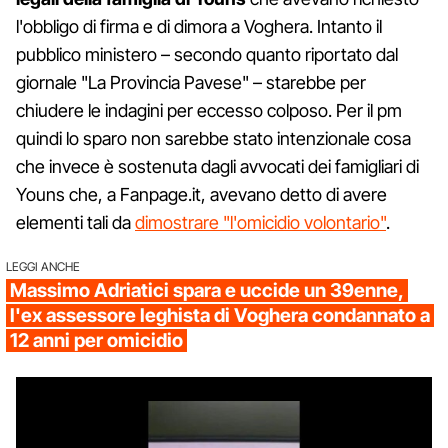
l'obbligo di firma e di dimora a Voghera. Intanto il
pubblico ministero – secondo quanto riportato dal
giornale "La Provincia Pavese" – starebbe per
chiudere le indagini per eccesso colposo. Per il pm
quindi lo sparo non sarebbe stato intenzionale cosa
che invece è sostenuta dagli avvocati dei famigliari di
Youns che, a Fanpage.it, avevano detto di avere
elementi tali da
dimostrare "l'omicidio volontario"
.
LEGGI ANCHE
Massimo Adriatici spara e uccide un 39enne,
l'ex assessore leghista di Voghera condannato a
12 anni per omicidio