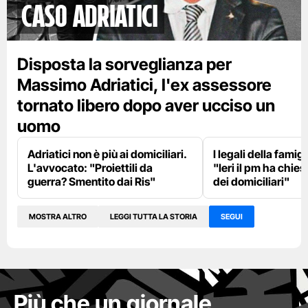
Caso Adriatici
Disposta la sorveglianza per
Massimo Adriatici, l'ex assessore
tornato libero dopo aver ucciso un
uomo
Adriatici non è più ai domiciliari.
I legali della famig
L'avvocato: "Proiettili da
"Ieri il pm ha chies
guerra? Smentito dai Ris"
dei domiciliari"
MOSTRA ALTRO
LEGGI TUTTA LA STORIA
SEGUI
Più che un giornale