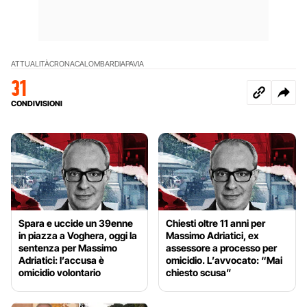
ATTUALITÀ
CRONACA
LOMBARDIA
PAVIA
31
CONDIVISIONI
Spara e uccide un 39enne
Chiesti oltre 11 anni per
in piazza a Voghera, oggi la
Massimo Adriatici, ex
sentenza per Massimo
assessore a processo per
Adriatici: l’accusa è
omicidio. L’avvocato: “Mai
omicidio volontario
chiesto scusa”