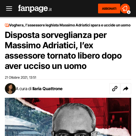
ABBONATI
2
Voghera, l'assessore leghista Massimo Adriatici spara e uccide un uomo
Disposta sorveglianza per
Massimo Adriatici, l’ex
assessore tornato libero dopo
aver ucciso un uomo
21 Ottobre 2021
13:51
,
A cura di
Ilaria Quattrone