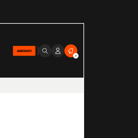
ABBONATI
2