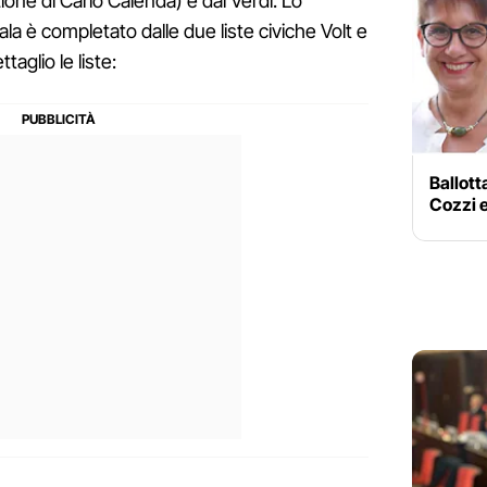
zione di Carlo Calenda) e dai Verdi. Lo
a è completato dalle due liste civiche Volt e
taglio le liste:
Ballott
Cozzi e