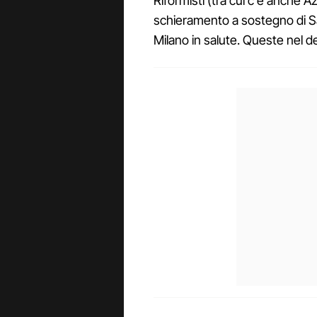
Riformisti (tra cui c'è anche A
schieramento a sostegno di Sal
Milano in salute. Queste nel det