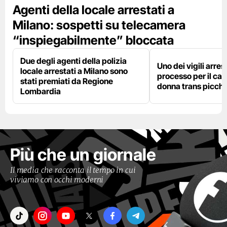
Agenti della locale arrestati a
Milano: sospetti su telecamera
“inspiegabilmente” bloccata
Due degli agenti della polizia
Uno dei vigili arres
locale arrestati a Milano sono
processo per il cas
stati premiati da Regione
donna trans picchi
Lombardia
Più che un giornale
Il media che racconta il tempo in cui
viviamo con occhi moderni