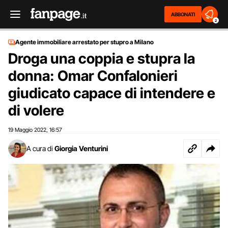
ABBONATI
2
Agente immobiliare arrestato per stupro a Milano
Droga una coppia e stupra la
donna: Omar Confalonieri
giudicato capace di intendere e
di volere
19 Maggio 2022
16:57
,
A cura di
Giorgia Venturini