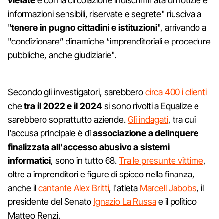
vietate
e con la circolazione indiscriminata di notizie e
informazioni sensibili, riservate e segrete" riusciva a
"
tenere in pugno cittadini e istituzioni
", arrivando a
"condizionare” dinamiche “imprenditoriali e procedure
pubbliche, anche giudiziarie".
Secondo gli investigatori, sarebbero
circa 400 i clienti
che
tra il 2022 e il 2024
si sono rivolti a Equalize e
sarebbero soprattutto aziende.
Gli indagati
, tra cui
l'accusa principale è di
associazione a delinquere
finalizzata all'accesso abusivo a sistemi
informatici
, sono in tutto 68.
Tra le presunte vittime
,
oltre a imprenditori e figure di spicco nella finanza,
anche il
cantante Alex Britti
, l'atleta
Marcell Jabobs
, il
presidente del Senato
Ignazio La Russa
e il politico
Matteo Renzi.