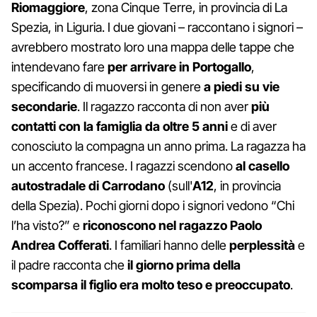
Riomaggiore
, zona Cinque Terre, in provincia di La
Spezia, in Liguria. I due giovani – raccontano i signori –
avrebbero mostrato loro una mappa delle tappe che
intendevano fare
per arrivare in Portogallo
,
specificando di muoversi in genere
a piedi su vie
secondarie
. Il ragazzo racconta di non aver
più
contatti con la famiglia da oltre 5 anni
e di aver
conosciuto la compagna un anno prima. La ragazza ha
un accento francese. I ragazzi scendono
al casello
autostradale di Carrodano
(sull'
A12
, in provincia
della Spezia). Pochi giorni dopo i signori vedono “Chi
l’ha visto?” e
riconoscono nel ragazzo Paolo
Andrea Cofferati
. I familiari hanno delle
perplessità
e
il padre racconta che
il giorno prima della
scomparsa il figlio era molto teso e preoccupato
.