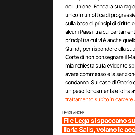
dell'Unione. Fonda la sua ragio
unico in un'ottica di progressi
sulla base di principi di diritto
alcuni Paesi, tra cui certament
principi tra cui vi è anche quel
Quindi, per rispondere alla s
Corte di non consegnare il Ma
mia richiesta sulla evidente sp
avere commesso e la sanzione c
condanna. Sul caso di Gabriele
un peso fondamentale lo ha 
trattamento subito in carcere
LEGGI ANCHE
FI e Lega si spaccano su
Ilaria Salis, volano le ac