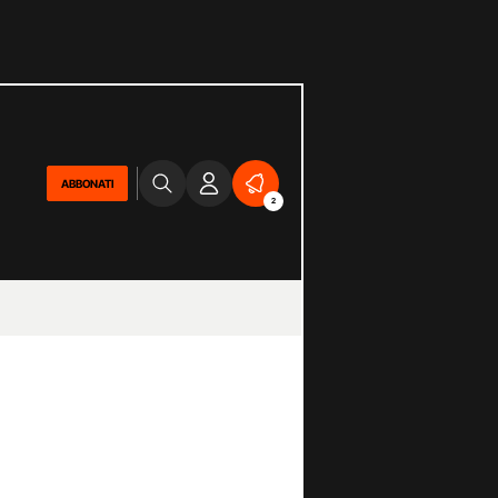
ABBONATI
2