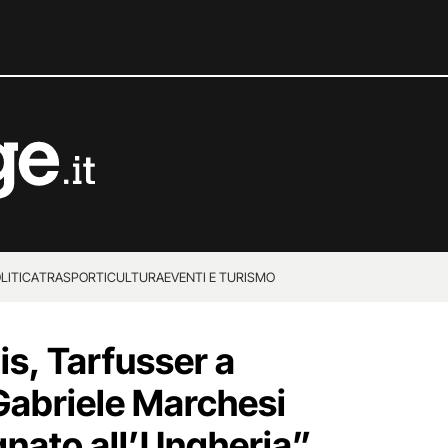
LITICA
TRASPORTI
CULTURA
EVENTI E TURISMO
lis, Tarfusser a
Gabriele Marchesi
nato all’Ungheria”