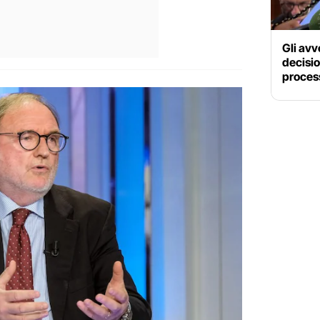
Gli avvo
decisio
process