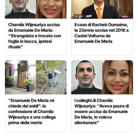
Chamila Wijesuriya uccisa
Il caso di Racheb Oumaima,
da Emanuele De Maria:
la 23enne uccisa nel 2016 a
“Strangolata e trovata con
Castel Volturno da
foglie in bocca, ipotesi
Emanuele De Maria
rituale”
“Emanuele De Maria mi
I colleghi di Chamila
chiede dei soldi”: la
Wijesuriya: “Aveva paura di
confessione di Chamila
essere uccisa da Emanuele
Wijesuriya a una collega
De Maria, lo voleva
prima della morte
allontanare”