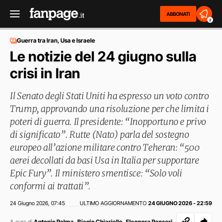
ABBONATI
2
Guerra tra Iran, Usa e Israele
Le notizie del 24 giugno sulla
crisi in Iran
Il Senato degli Stati Uniti ha espresso un voto contro
Trump, approvando una risoluzione per che limita i
poteri di guerra. Il presidente: “Inopportuno e privo
di significato”. Rutte (Nato) parla del sostegno
europeo all’azione militare contro Teheran: “500
aerei decollati da basi Usa in Italia per supportare
Epic Fury”. Il ministero smentisce: “Solo voli
conformi ai trattati”.
24 Giugno 2026
07:45
ULTIMO AGGIORNAMENTO
24 GIUGNO 2026 - 22:59
,
,
,
A cura di
Antonio Palma
Biagio Chiariello
Eleonora Panseri