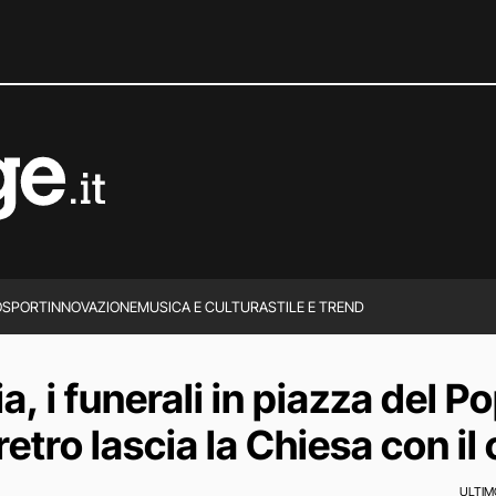
O
SPORT
INNOVAZIONE
MUSICA E CULTURA
STILE E TREND
, i funerali in piazza del Po
feretro lascia la Chiesa con il
ULTI