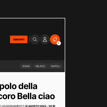
ABBONATI
2
ROMA
MILANO
NAPOLI
polo della
 coro Bella ciao
MO AGGIORNAMENTO
12 AGOSTO 2023 - 20:19