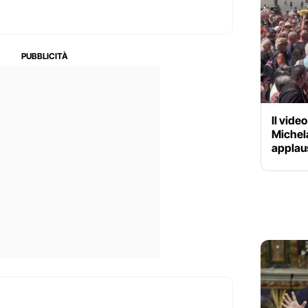
Il video
Michela
applau