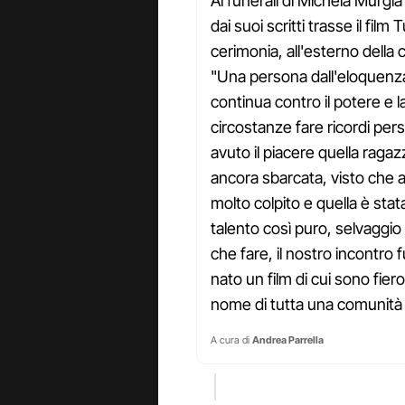
Ai funerali di Michela Murgi
dai suoi scritti trasse il film 
cerimonia, all'esterno della ch
"Una persona dall'eloquenza 
continua contro il potere e 
circostanze fare ricordi per
avuto il piacere quella raga
ancora sbarcata, visto che 
molto colpito e quella è sta
talento così puro, selvaggio 
che fare, il nostro incontro
nato un film di cui sono fiero
nome di tutta una comunità m
A cura di
Andrea Parrella