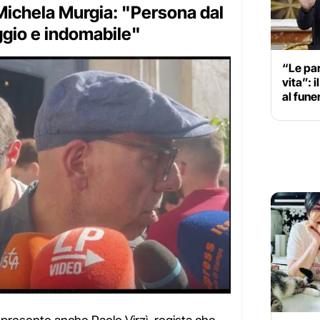
 Michela Murgia: "Persona dal
ggio e indomabile"
“Le par
vita”: 
al fune