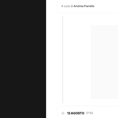
A cura di
Andrea Parrella
12 AGOSTO
17:53