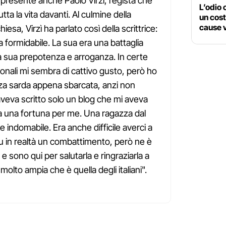
a presente anche Paolo Virzì, regista che
L’odio
Tutta la vita davanti. Al culmine della
un cost
cause v
iesa, Virzì ha parlato così della scrittrice:
formidabile. La sua era una battaglia
la sua prepotenza e arroganza. In certe
sonali mi sembra di cattivo gusto, però ho
zza sarda appena sbarcata, anzi non
aveva scritto solo un blog che mi aveva
ta una fortuna per me. Una ragazza dal
e indomabile. Era anche difficile averci a
 fu in realtà un combattimento, però ne è
 e sono qui per salutarla e ringraziarla a
olto ampia che è quella degli italiani".