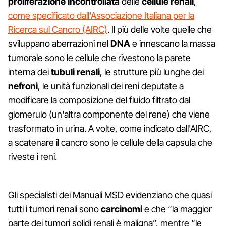
proliferazione incontrollata
delle
cellule renali
,
come specificato dall'Associazione Italiana per la
Ricerca sul Cancro (AIRC)
. Il più delle volte quelle che
sviluppano aberrazioni nel
DNA
e innescano la massa
tumorale sono le cellule che rivestono la parete
interna dei
tubuli renali
, le strutture più lunghe dei
nefroni
, le unità funzionali dei reni deputate a
modificare la composizione del fluido filtrato dal
glomerulo (un'altra componente del rene) che viene
trasformato in urina. A volte, come indicato dall'AIRC,
a scatenare il cancro sono le cellule della capsula che
riveste i reni.
Gli specialisti dei Manuali MSD evidenziano che quasi
tutti i tumori renali sono
carcinomi
e che “la maggior
parte dei tumori solidi renali è maligna”, mentre “le