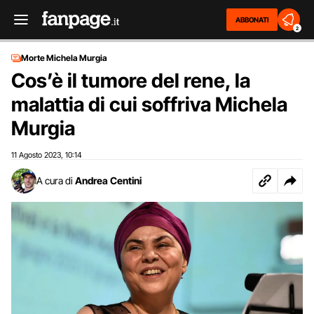
ABBONATI
2
Morte Michela Murgia
Cos’è il tumore del rene, la
malattia di cui soffriva Michela
Murgia
11 Agosto 2023
10:14
,
A cura di
Andrea Centini