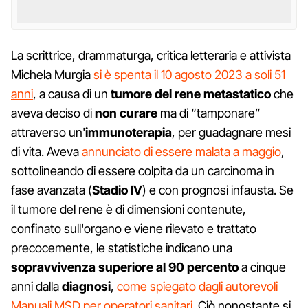
La scrittrice, drammaturga, critica letteraria e attivista
Michela Murgia
si è spenta il 10 agosto 2023 a soli 51
anni
, a causa di un
tumore del rene metastatico
che
aveva deciso di
non curare
ma di “tamponare”
attraverso un'
immunoterapia
, per guadagnare mesi
di vita. Aveva
annunciato di essere malata a maggio
,
sottolineando di essere colpita da un carcinoma in
fase avanzata (
Stadio IV
) e con prognosi infausta. Se
il tumore del rene è di dimensioni contenute,
confinato sull'organo e viene rilevato e trattato
precocemente, le statistiche indicano una
sopravvivenza superiore al 90 percento
a cinque
anni dalla
diagnosi
,
come spiegato dagli autorevoli
Manuali MSD per operatori sanitari
. Ciò nonostante si