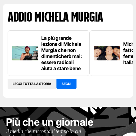
Addio Michela Murgia
La più grande
lezione di Michela
Miche
Murgia che non
fatto 
dimenticherò mai:
femmi
essere radicali
Italia
aiuta a stare bene
LEGGI TUTTA LA STORIA
SEGUI
Più che un giornale
Il media che racconta il tempo in cui