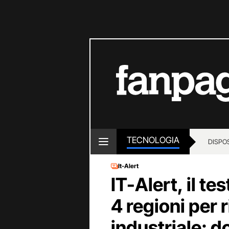
TECNOLOGIA
DISPOS
It-Alert
IT-Alert, il te
4 regioni per 
industriale: do