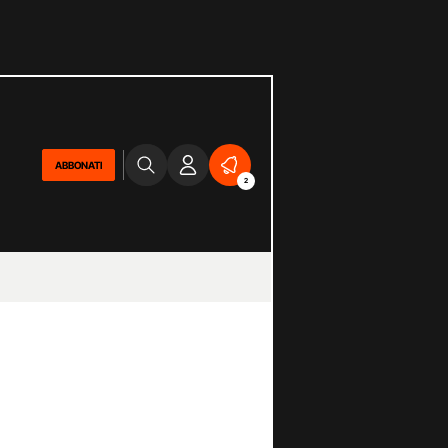
ABBONATI
2