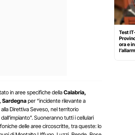
Test IT-
Provinc
ora e i
l’allarm
tato in aree specifiche della
Calabria,
, Sardegna
per “incidente rilevante a
 alla Direttiva Seveso, nel territorio
all’impianto”. Suoneranno tutti i cellulari
lefoniche delle aree circoscritte, tra queste: lo
uni di Montalto Uffugo, Luzzi, Rende, Rose