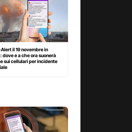
-Alert il 19 novembre in
: dove e a che ora suonerà
me sui cellulari per incidente
iale