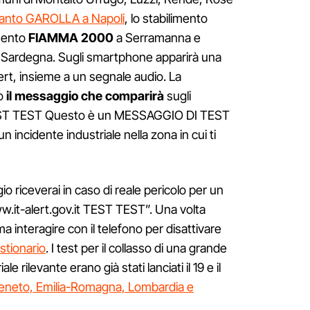
ianto GAROLLA a Napoli
, lo stabilimento
mento
FIAMMA 2000
a Serramanna e
ud Sardegna. Sugli smartphone apparirà una
lert, insieme a un segnale audio. La
so
il messaggio che comparirà
sugli
TEST TEST Questo è un MESSAGGIO DI TEST
incidente industriale nella zona in cui ti
riceverai in caso di reale pericolo per un
ww.it-alert.gov.it TEST TEST”. Una volta
ma interagire con il telefono per disattivare
stionario
. I test per il collasso di una grande
e rilevante erano già stati lanciati il 19 e il
Veneto, Emilia-Romagna, Lombardia e