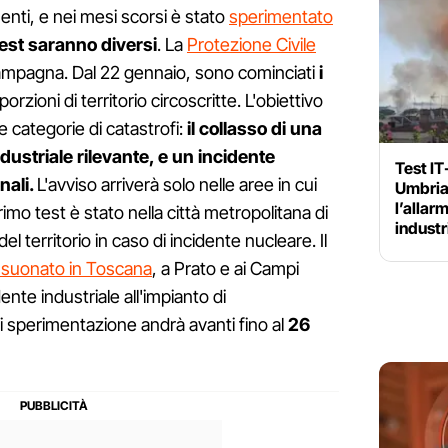
nenti, e nei mesi scorsi è stato
sperimentato
test saranno diversi
. La
Protezione Civile
campagna. Dal 22 gennaio, sono cominciati
i
orzioni di territorio circoscritte. L'obiettivo
re categorie di catastrofi:
il collasso di una
dustriale rilevante, e un incidente
Test IT
nali.
L'avviso arriverà solo nelle aree in cui
Umbria
l’allar
primo test è stato nella città metropolitana di
industr
el territorio in caso di incidente nucleare. Il
è suonato in Toscana
, a Prato e ai Campi
ente industriale all'impianto di
sperimentazione andrà avanti fino al
26