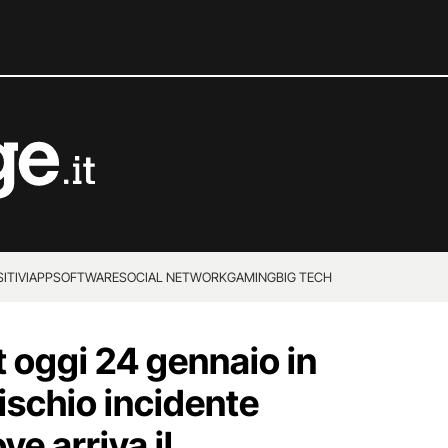
ITIVI
APP
SOFTWARE
SOCIAL NETWORK
GAMING
BIG TECH
st oggi 24 gennaio in
rischio incidente
ve arriva il