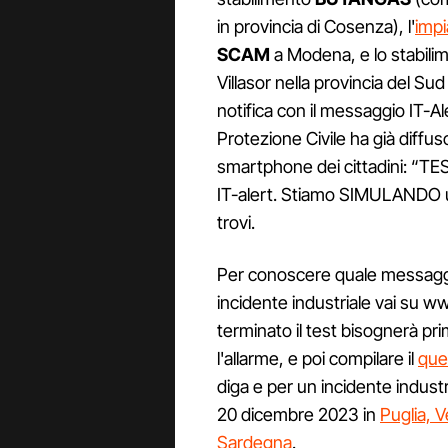
in provincia di Cosenza), l'
imp
SCAM
a Modena, e lo stabili
Villasor nella provincia del S
notifica con il messaggio IT-A
Protezione Civile ha già diffu
smartphone dei cittadini: “
IT-alert. Stiamo SIMULANDO un 
trovi.
Per conoscere quale messaggio 
incidente industriale vai su w
terminato il test bisognerà pri
l'allarme, e poi compilare il
que
diga e per un incidente industrial
20 dicembre 2023 in
Puglia, 
Sardegna
.