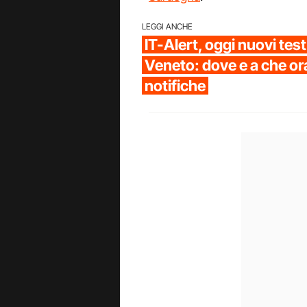
LEGGI ANCHE
IT-Alert, oggi nuovi tes
Veneto: dove e a che ora
notifiche