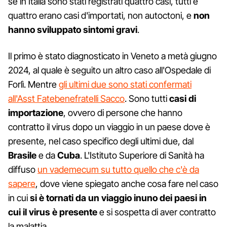
se in Italia sono stati registrati quattro casi, tutti e
quattro erano casi d'importati, non autoctoni, e
non
hanno sviluppato sintomi gravi
.
Il primo è stato diagnosticato in Veneto a metà giugno
2024, al quale è seguito un altro caso all'Ospedale di
Forlì. Mentre
gli ultimi due sono stati confermati
all'Asst Fatebenefratelli Sacco
. Sono tutti
casi di
importazione
, ovvero di persone che hanno
contratto il virus dopo un viaggio in un paese dove è
presente, nel caso specifico degli ultimi due, dal
Brasile
e da
Cuba
. L'Istituto Superiore di Sanità ha
diffuso
un vademecum su tutto quello che c'è da
sapere
, dove viene spiegato anche cosa fare nel caso
in cui
si è tornati da un viaggio inuno dei paesi in
cui il virus è presente
e si sospetta di aver contratto
la malattia.