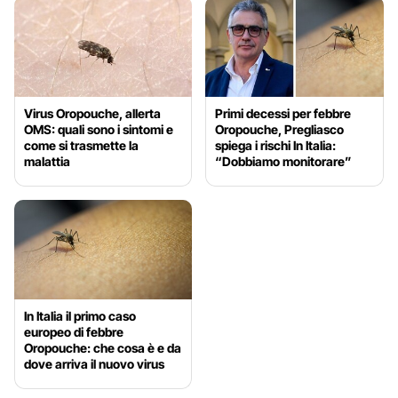
Virus Oropouche, allerta
Primi decessi per febbre
OMS: quali sono i sintomi e
Oropouche, Pregliasco
come si trasmette la
spiega i rischi In Italia:
malattia
“Dobbiamo monitorare”
In Italia il primo caso
europeo di febbre
Oropouche: che cosa è e da
dove arriva il nuovo virus