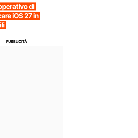
operativo di
care iOS 27 in
li