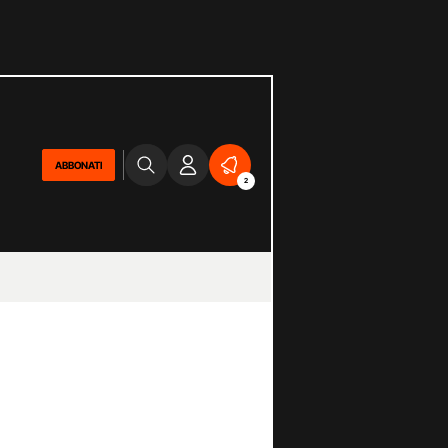
ABBONATI
2