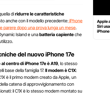
quella di
ridurre le caratteristiche
sto anche con il modello precedente:
iPhone
Apple a
Siri usa
he parere dopo una prova lunga un mese
.
iPhone
Dynamic Island e una
batteria capiente
che
tilizzo.
ecniche del nuovo iPhone 17e
p al centro di iPhone 17e è A19
, lo stesso
i base della famiglia 17.
Il modem è C1X
:
 C1X è il primo modem creato da Apple, un
e della catena di approvvigionamento con
ssionati: il C1X è lo stesso modem montato su