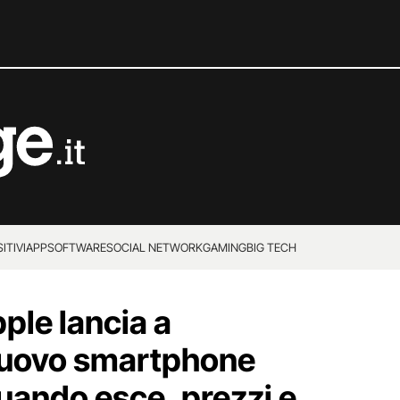
ITIVI
APP
SOFTWARE
SOCIAL NETWORK
GAMING
BIG TECH
ple lancia a
nuovo smartphone
ando esce, prezzi e