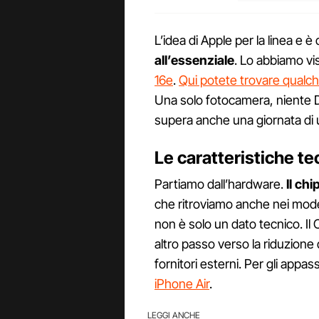
L’idea di Apple per la linea e è 
all’essenziale
. Lo abbiamo vi
16e
.
Qui potete trovare qualc
Una solo fotocamera, niente 
supera anche una giornata di u
Le caratteristiche t
Partiamo dall’hardware.
Il chi
che ritroviamo anche nei modell
non è solo un dato tecnico. Il
altro passo verso la riduzion
fornitori esterni. Per gli appa
iPhone Air
.
LEGGI ANCHE