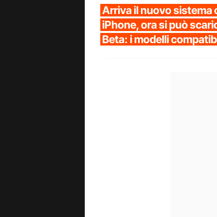
Arriva il nuovo sistema 
iPhone, ora si può scari
Beta: i modelli compatibi