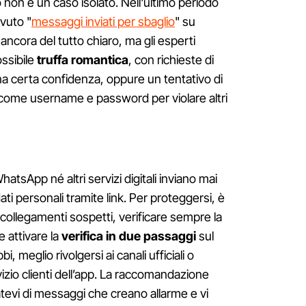
 non è un caso isolato. Nell'ultimo periodo
evuto "
messaggi inviati per sbaglio
" su
ancora del tutto chiaro, ma gli esperti
ossibile
truffa romantica
, con richieste di
na certa confidenza, oppure un tentativo di
e come username e password per violare altri
atsApp né altri servizi digitali inviano mai
ati personali tramite link. Per proteggersi, è
collegamenti sospetti, verificare sempre la
e attivare la
verifica in due passaggi
sul
, meglio rivolgersi ai canali ufficiali o
vizio clienti dell’app. La raccomandazione
datevi di messaggi che creano allarme e vi