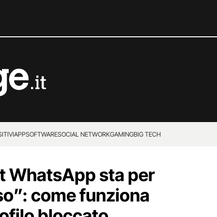
ITIVI
APP
SOFTWARE
SOCIAL NETWORK
GAMING
BIG TECH
nt WhatsApp sta per
so”: come funziona
rofilo bloccato