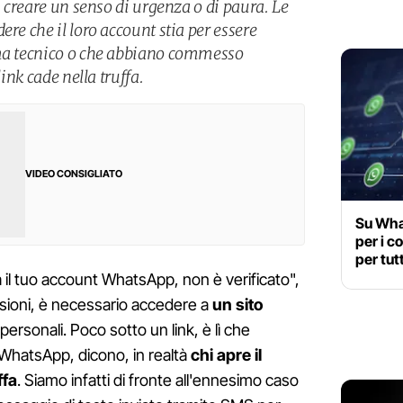
: creare un senso di urgenza o di paura. Le
ere che il loro account stia per essere
ema tecnico o che abbiano commesso
link cade nella truffa.
VIDEO CONSIGLIATO
Su Wha
per i c
per tutt
 il tuo account WhatsApp, non è verificato",
nsioni, è necessario accedere a
un sito
 personali. Poco sotto un link, è lì che
e WhatsApp, dicono, in realtà
chi apre il
ffa
. Siamo infatti di fronte all'ennesimo caso