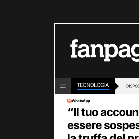
TECNOLOGIA
DISPOS
WhatsApp
“Il tuo accou
essere sospe
la truffa del p