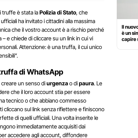
 truffe è stata la
Polizia di Stato
, che
ufficiali ha invitato i cittadini alla massima
Il nuov
ica che il vostro account è a rischio perché
è un si
a – e chiede di cliccare su un link in cui vi
capire 
ersonali. Attenzione: è una truffa, il cui unico
sibili”.
truffa di WhatsApp
o: creare un senso di
urgenza
o di
paura
. Le
ere che il loro account stia per essere
ema tecnico o che abbiano commesso
ti cliccano sul link senza riflettere e finiscono
tte di quelli ufficiali. Una volta inserite le
 vengono immediatamente acquisiti dai
 per accedere agli account, diffondere