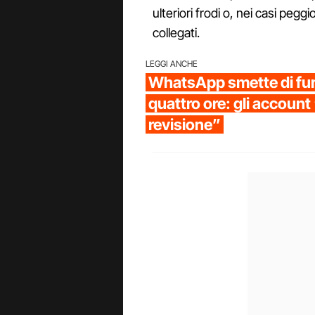
ulteriori frodi o, nei casi pegg
collegati.
LEGGI ANCHE
WhatsApp smette di fun
quattro ore: gli account 
revisione”