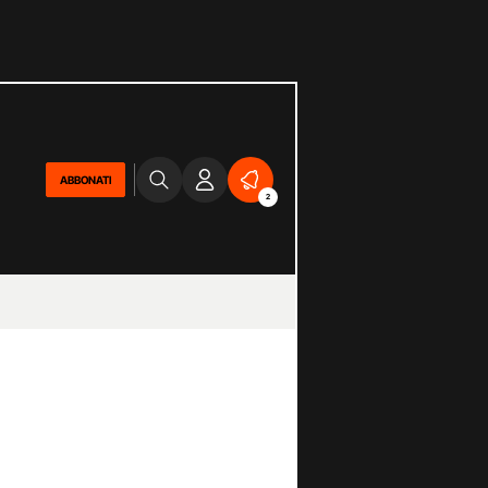
ABBONATI
2