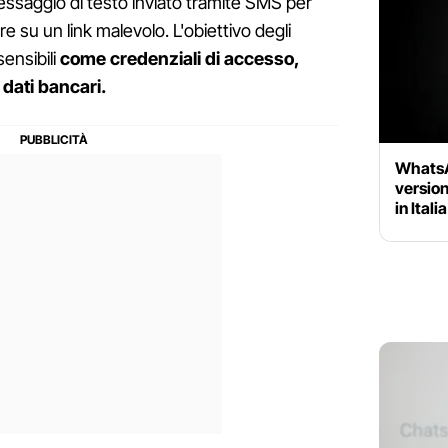
essaggio di testo inviato tramite SMS per
e su un link malevolo. L'obiettivo degli
sensibili
come credenziali di accesso,
 dati bancari.
WhatsA
version
in Ital