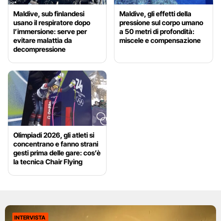
Maldive, sub finlandesi
Maldive, gli effetti della
usano il respiratore dopo
pressione sul corpo umano
l’immersione: serve per
a 50 metri di profondità:
evitare malattia da
miscele e compensazione
decompressione
Olimpiadi 2026, gli atleti si
concentrano e fanno strani
gesti prima delle gare: cos’è
la tecnica Chair Flying
INTERVISTA