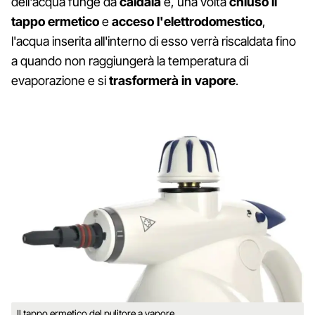
dell'acqua funge da
caldaia
e, una volta
chiuso il
tappo ermetico
e
acceso l'elettrodomestico
,
l'acqua inserita all'interno di esso verrà riscaldata fino
a quando non raggiungerà la temperatura di
evaporazione e si
trasformerà in vapore
.
Il tappo ermetico del pulitore a vapore.