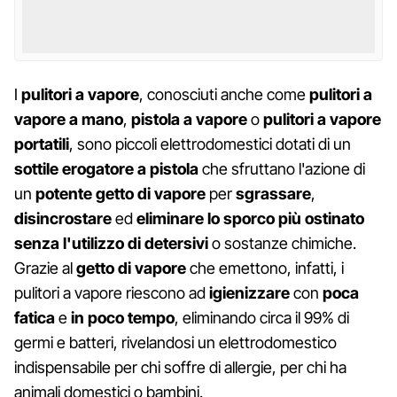
I
pulitori a vapore
, conosciuti anche come
pulitori a
vapore a mano
,
pistola a vapore
o
pulitori a vapore
portatili
, sono piccoli elettrodomestici dotati di un
sottile erogatore a pistola
che sfruttano l'azione di
un
potente getto di vapore
per
sgrassare
,
disincrostare
ed
eliminare lo sporco più ostinato
senza l'utilizzo di detersivi
o sostanze chimiche.
Grazie al
getto di vapore
che emettono, infatti, i
pulitori a vapore riescono ad
igienizzare
con
poca
fatica
e
in poco tempo
, eliminando circa il 99% di
germi e batteri, rivelandosi un elettrodomestico
indispensabile per chi soffre di allergie, per chi ha
animali domestici o bambini.