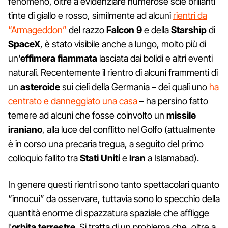
fenomeno, oltre a evidenziare numerose scie brillanti
tinte di giallo e rosso, similmente ad alcuni
rientri da
“Armageddon”
del razzo
Falcon 9
e della
Starship
di
SpaceX
, è stato visibile anche a lungo, molto più di
un'
effimera fiammata
lasciata dai bolidi e altri eventi
naturali. Recentemente il rientro di alcuni frammenti di
un
asteroide
sui cieli della Germania – dei quali uno
ha
centrato e danneggiato una casa
– ha persino fatto
temere ad alcuni che fosse coinvolto un
missile
iraniano
, alla luce del conflitto nel Golfo (attualmente
è in corso una precaria tregua, a seguito del primo
colloquio fallito tra
Stati Uniti
e
Iran
a Islamabad).
In genere questi rientri sono tanto spettacolari quanto
“innocui” da osservare, tuttavia sono lo specchio della
quantità enorme di spazzatura spaziale che affligge
l'
orbita terrestre
. Si tratta di un problema che, oltre a