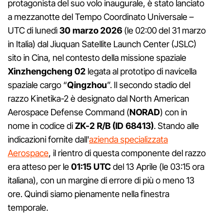
protagonista del suo volo inaugurale, è stato lanciato
a mezzanotte del Tempo Coordinato Universale –
UTC di lunedì
30 marzo 2026
(le 02:00 del 31 marzo
in Italia) dal Jiuquan Satellite Launch Center (JSLC)
sito in Cina, nel contesto della missione spaziale
Xinzhengcheng 02
legata al prototipo di navicella
spaziale cargo “
Qingzhou
”. Il secondo stadio del
razzo Kinetika-2 è designato dal North American
Aerospace Defense Command (
NORAD
) con in
nome in codice di
ZK-2 R/B (ID 68413)
. Stando alle
indicazioni fornite dall'
azienda specializzata
Aerospace
, il rientro di questa componente del razzo
era atteso per le
01:15 UTC
del 13 Aprile (le 03:15 ora
italiana), con un margine di errore di più o meno 13
ore. Quindi siamo pienamente nella finestra
temporale.