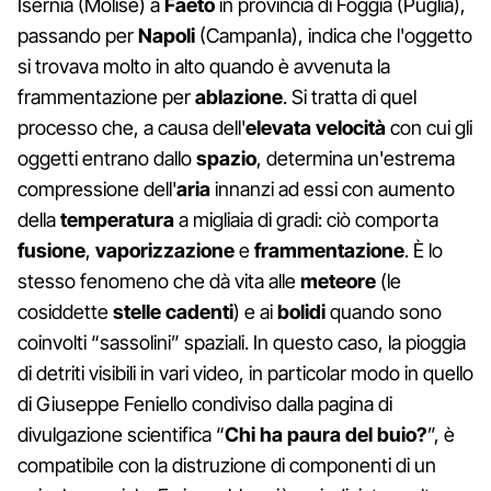
Isernia (Molise) a
Faeto
in provincia di Foggia (Puglia),
passando per
Napoli
(CampanIa), indica che l'oggetto
si trovava molto in alto quando è avvenuta la
frammentazione per
ablazione
. Si tratta di quel
processo che, a causa dell'
elevata velocità
con cui gli
oggetti entrano dallo
spazio
, determina un'estrema
compressione dell'
aria
innanzi ad essi con aumento
della
temperatura
a migliaia di gradi: ciò comporta
fusione
,
vaporizzazione
e
frammentazione
. È lo
stesso fenomeno che dà vita alle
meteore
(le
cosiddette
stelle cadenti
) e ai
bolidi
quando sono
coinvolti “sassolini” spaziali. In questo caso, la pioggia
di detriti visibili in vari video, in particolar modo in quello
di Giuseppe Feniello condiviso dalla pagina di
divulgazione scientifica “
Chi ha paura del buio?
”, è
compatibile con la distruzione di componenti di un