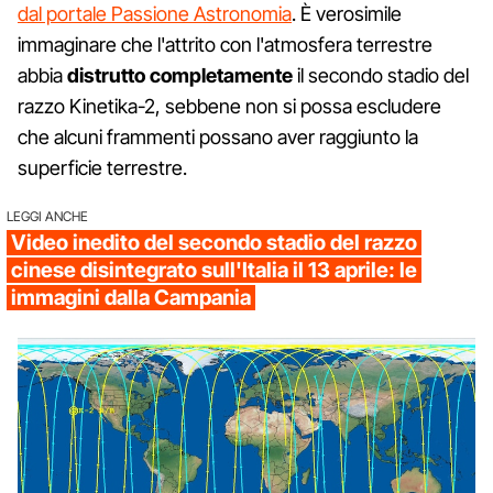
dal portale Passione Astronomia
. È verosimile
immaginare che l'attrito con l'atmosfera terrestre
abbia
distrutto completamente
il secondo stadio del
razzo Kinetika-2, sebbene non si possa escludere
che alcuni frammenti possano aver raggiunto la
superficie terrestre.
LEGGI ANCHE
Video inedito del secondo stadio del razzo
cinese disintegrato sull'Italia il 13 aprile: le
immagini dalla Campania