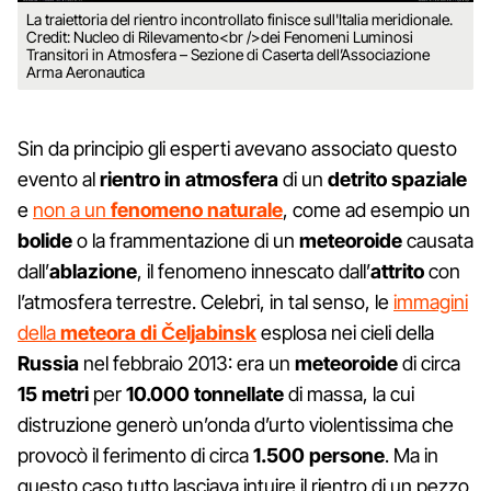
La traiettoria del rientro incontrollato finisce sull'Italia meridionale.
Credit: Nucleo di Rilevamento<br />dei Fenomeni Luminosi
Transitori in Atmosfera – Sezione di Caserta dell’Associazione
Arma Aeronautica
Sin da principio gli esperti avevano associato questo
evento al
rientro in atmosfera
di un
detrito spaziale
e
non a un
fenomeno naturale
, come ad esempio un
bolide
o la frammentazione di un
meteoroide
causata
dall’
ablazione
, il fenomeno innescato dall’
attrito
con
l’atmosfera terrestre. Celebri, in tal senso, le
immagini
della
meteora di Čeljabinsk
esplosa nei cieli della
Russia
nel febbraio 2013: era un
meteoroide
di circa
15 metri
per
10.000 tonnellate
di massa, la cui
distruzione generò un’onda d’urto violentissima che
provocò il ferimento di circa
1.500 persone
. Ma in
questo caso tutto lasciava intuire il rientro di un pezzo