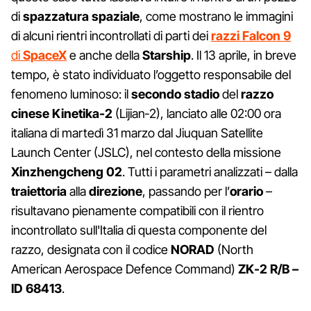
di
spazzatura spaziale
, come mostrano le immagini
di alcuni rientri incontrollati di parti dei
razzi Falcon 9
di
SpaceX
e anche della
Starship
. Il 13 aprile, in breve
tempo, è stato individuato l’oggetto responsabile del
fenomeno luminoso: il
secondo stadio
del
razzo
cinese Kinetika‑2
(Lijian‑2), lanciato alle 02:00 ora
italiana di martedì 31 marzo dal Jiuquan Satellite
Launch Center (JSLC), nel contesto della missione
Xinzhengcheng 02
. Tutti i parametri analizzati – dalla
traiettoria
alla
direzione
, passando per l’
orario
–
risultavano pienamente compatibili con il rientro
incontrollato sull'Italia di questa componente del
razzo, designata con il codice
NORAD
(North
American Aerospace Defence Command)
ZK‑2 R/B –
ID 68413
.