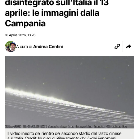
disintegrato sull’Italia il 13
aprile: le immagini dalla
Campania
16 Aprile 2026
13:26
,
A cura di
Andrea Centini
Il video inedito del rientro del secondo stadio del razzo cinese
sull'Italia. Credit: Nucleo di Rilevamento<br />dei Fenomeni