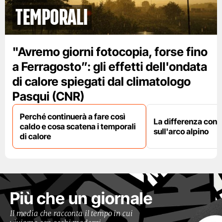
temporali
"Avremo giorni fotocopia, forse fino
a Ferragosto”: gli effetti dell'ondata
di calore spiegati dal climatologo
Pasqui (CNR)
Perché continuerà a fare così
La differenza con i
caldo e cosa scatena i temporali
sull'arco alpino
di calore
Più che un giornale
Il media che racconta il tempo in cui