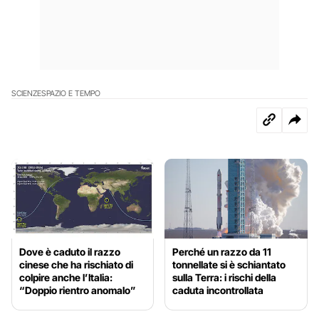
SCIENZE
SPAZIO E TEMPO
Dove è caduto il razzo
Perché un razzo da 11
cinese che ha rischiato di
tonnellate si è schiantato
colpire anche l’Italia:
sulla Terra: i rischi della
“Doppio rientro anomalo”
caduta incontrollata