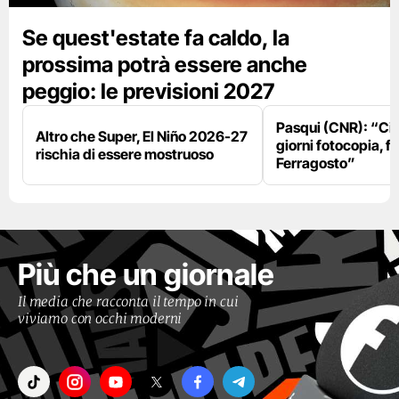
Se quest'estate fa caldo, la
prossima potrà essere anche
peggio: le previsioni 2027
Pasqui (CNR): “Ci
Altro che Super, El Niño 2026-27
giorni fotocopia, fo
rischia di essere mostruoso
Ferragosto”
Più che un giornale
Il media che racconta il tempo in cui
viviamo con occhi moderni