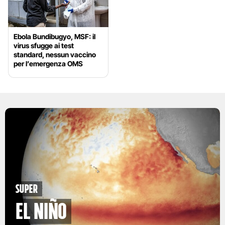
Ebola Bundibugyo, MSF: il
virus sfugge ai test
standard, nessun vaccino
per l’emergenza OMS
Super
El Niño