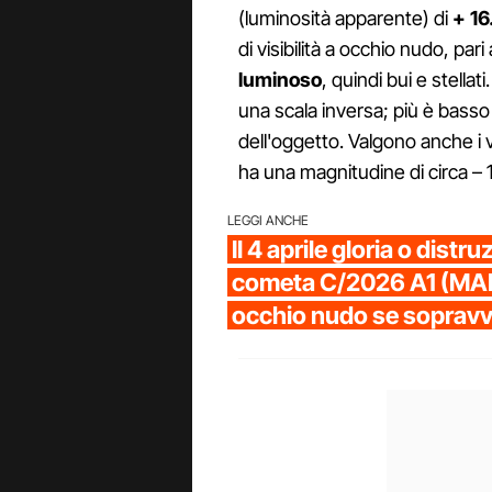
(luminosità apparente) di
+ 16
di visibilità a occhio nudo, pari
luminoso
, quindi bui e stella
una scala inversa; più è basso 
dell'oggetto. Valgono anche i va
ha una magnitudine di circa – 13
LEGGI ANCHE
Il 4 aprile gloria o distru
cometa C/2026 A1 (MAPS
occhio nudo se sopravvi