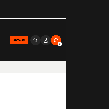
ABBONATI
2