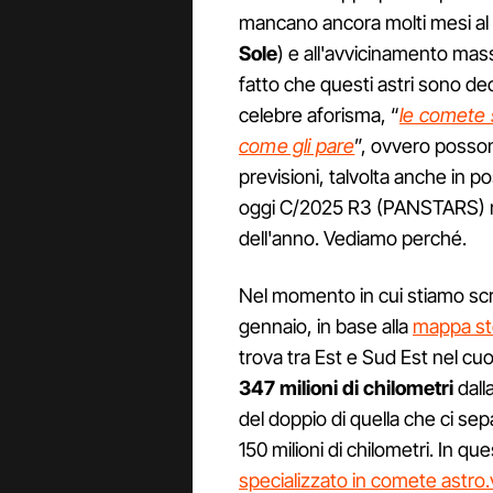
mancano ancora molti mesi al
Sole
) e all'avvicinamento mas
fatto che questi astri sono 
celebre aforisma, “
le comete 
come gli pare
”, ovvero posso
previsioni, talvolta anche in p
oggi C/2025 R3 (PANSTARS) r
dell'anno. Vediamo perché.
Nel momento in cui stiamo scri
gennaio, in base alla
mappa ste
trova tra Est e Sud Est nel cu
347 milioni di chilometri
dall
del doppio di quella che ci sepa
150 milioni di chilometri. In 
specializzato in comete astro