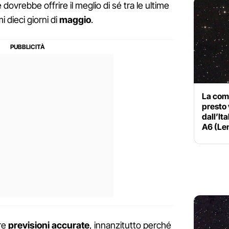
e dovrebbe offrire il meglio di sé tra le ultime
mi dieci giorni di
maggio
.
La come
presto 
dall’It
A6 (L
are
previsioni accurate
, innanzitutto perché