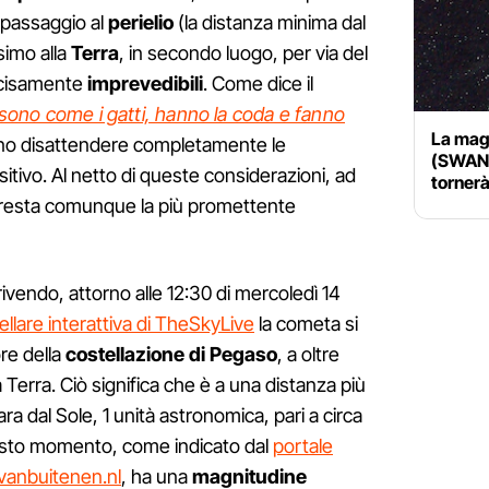
 passaggio al
perielio
(la distanza minima dal
simo alla
Terra
, in secondo luogo, per via del
decisamente
imprevedibili
. Come dice il
sono come i gatti, hanno la coda e fanno
La mag
no disattendere completamente le
(SWAN) 
ositivo. Al netto di queste considerazioni, ad
tornerà
esta comunque la più promettente
vendo, attorno alle 12:30 di mercoledì 14
llare interattiva di TheSkyLive
la cometa si
ore della
costellazione di Pegaso
, a oltre
a Terra. Ciò significa che è a una distanza più
ra dal Sole, 1 unità astronomica, pari a circa
questo momento, come indicato dal
portale
.vanbuitenen.nl
, ha una
magnitudine