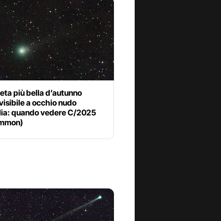
ta più bella d’autunno
visibile a occhio nudo
alia: quando vedere C/2025
emmon)