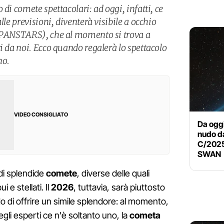
di comete spettacolari: ad oggi, infatti, ce
lle previsioni, diventerà visibile a occhio
 (PANSTARS), che al momento si trova a
i da noi. Ecco quando regalerà lo spettacolo
no.
VIDEO CONSIGLIATO
Da oggi
nudo da
C/2025
SWAN
i di splendide
comete
, diverse delle quali
ui e stellati. Il
2026
, tuttavia, sarà piuttosto
o di offrire un simile splendore: al momento,
egli esperti ce n'è soltanto uno, la
cometa