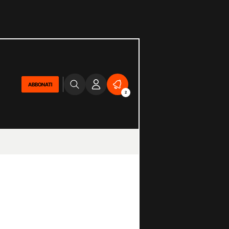
ABBONATI
2