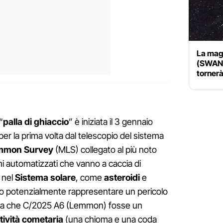
La mag
(SWAN) 
tornerà
“
palla di ghiaccio
” è iniziata il 3 gennaio
per la prima volta dal telescopio del sistema
mmon Survey
(MLS) collegato al più noto
i automatizzati che vanno a caccia di
o nel
Sistema solare
, come
asteroidi
e
 potenzialmente rappresentare un pericolo
ensava che C/2025 A6 (Lemmon) fosse un
tività cometaria
(una chioma e una coda