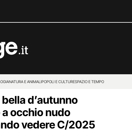
OGIA
NATURA E ANIMALI
POPOLI E CULTURE
SPAZIO E TEMPO
 bella d’autunno
e a occhio nudo
quando vedere C/2025