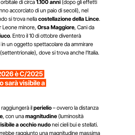
rbitale di circa
1.100 anni
(dopo gli effetti
nno accorciato di un paio di secoli), nel
do si trova nella
costellazione della Lince
.
r Leone minore,
Orsa Maggiore
, Cani da
iuco
. Entro il 10 di ottobre diventerà
 in un oggetto spettacolare da ammirare
(settentrionale), dove si trova anche l'Italia.
 2026 è C/2025
sarà visibile a
, raggiungerà il
perielio
– ovvero la distanza
e
, con una
magnitudine
(luminosità
isibile a occhio nudo
nei cieli bui e stellati.
avrebbe raggiunto una magnitudine massima