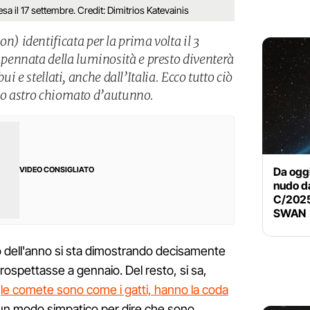
 il 17 settembre. Credit: Dimitrios Katevainis
 identificata per la prima volta il 3
ennata della luminosità e presto diventerà
ui e stellati, anche dall’Italia. Ecco tutto ciò
imo astro chiomato d’autunno.
Da oggi
VIDEO CONSIGLIATO
nudo da
C/2025
SWAN
io dell'anno si sta dimostrando decisamente
prospettasse a gennaio. Del resto, si sa,
“
le comete sono come i gatti, hanno la coda
 un modo simpatico per dire che sono