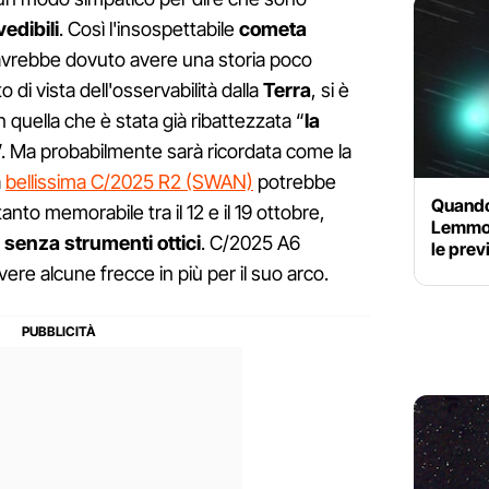
edibili
. Così l'insospettabile
cometa
avrebbe dovuto avere una storia poco
 di vista dell'osservabilità dalla
Terra
, si è
quella che è stata già ribattezzata “
la
”. Ma probabilmente sarà ricordata come la
a
bellissima C/2025 R2 (SWAN)
potrebbe
Quando
anto memorabile tra il 12 e il 19 ottobre,
Lemmon 
e senza strumenti ottici
. C/2025 A6
le prev
re alcune frecce in più per il suo arco.