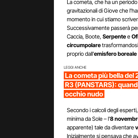
La cometa, che ha un periodo o
gravitazionali di Giove che l'ha
momento in cui stiamo scriven
Successivamente passerà pe
Caccia, Boote,
Serpente
e
Of
circumpolare
trasformandosi
proprio dall'
emisfero boreale
LEGGI ANCHE
La cometa più bella del
R3 (PANSTARS): quando 
occhio nudo
Secondo i calcoli degli esperti
minima da Sole – l'
8 novembr
apparente) tale da diventare
v
Inizialmente si pensava che 