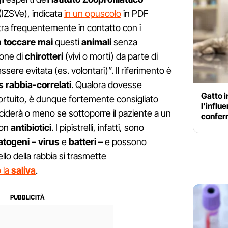
(IZSVe), indicata
in un opuscolo
in PDF
tra frequentemente in contatto con i
 toccare mai
questi
animali
senza
ione di
chirotteri
(vivi o morti) da parte di
ere evitata (es. volontari)”. Il riferimento è
 rabbia-correlati
. Qualora dovesse
Gatto i
ortuito, è dunque fortemente consigliato
l’influ
iderà o meno se sottoporre il paziente a un
confer
con
antibiotici
. I pipistrelli, infatti, sono
atogeni
–
virus
e
batteri
– e possono
llo della rabbia si trasmette
 la
saliva
.