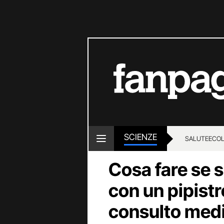
SCIENZE
SALUTE
ECOL
Cosa fare se s
con un pipistre
consulto medic