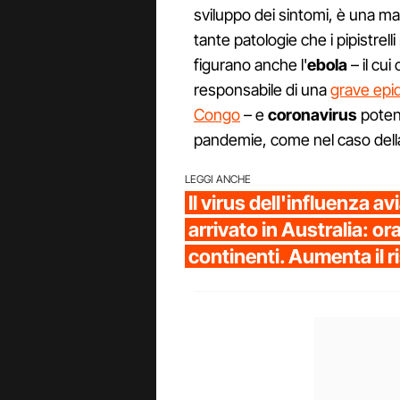
sviluppo dei sintomi, è una ma
tante patologie che i pipistre
figurano anche l'
ebola
– il cu
responsabile di una
grave epi
Congo
– e
coronavirus
poten
pandemie, come nel caso del
LEGGI ANCHE
Il virus dell'influenza a
arrivato in Australia: ora 
continenti. Aumenta il 