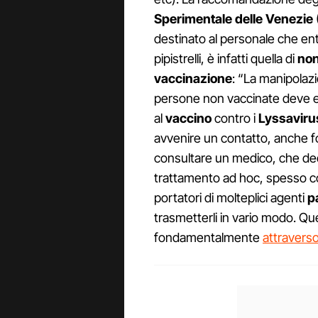
Sperimentale delle Venezie
destinato al personale che en
pipistrelli, è infatti quella di
non
vaccinazione
: “La manipolaz
persone non vaccinate deve ess
al
vaccino
contro i
Lyssavirus
avvenire un contatto, anche f
consultare un medico, che dec
trattamento ad hoc, spesso 
portatori di molteplici agenti
p
trasmetterli in vario modo. Que
fondamentalmente
attraverso