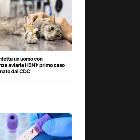
nfetta un uomo con
enza aviaria H5N1: primo caso
mato dai CDC