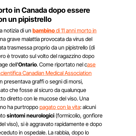
orto in Canada dopo essere
on un pipistrello
la notizia di un
bambino
di 11 anni morto in
una grave malattia provocata da virus del
ta trasmessa proprio da un pipistrello (di
ero è trovato sul volto del ragazzino dopo
age dell'
Ontario
. Come riportato nel c
ase
 scientifica Canadian Medical Association
on presentava graffi o segni di morsi,
sato che fosse al sicuro da qualunque
tto diretto con le mucose del viso. Una
zino ha purtroppo
pagato con la vita
: alcuni
ato
sintomi neurologici
(formicolio, gonfiore
del viso), si è aggravato rapidamente e dopo
eceduto in ospedale. La rabbia, dopo lo