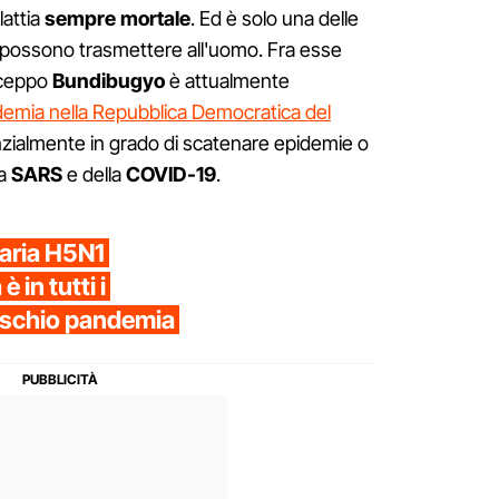
lattia
sempre mortale
. Ed è solo una delle
lli possono trasmettere all'uomo. Fra esse
i ceppo
Bundibugyo
è attualmente
demia nella Repubblica Democratica del
zialmente in grado di scatenare epidemie o
la
SARS
e della
COVID-19
.
viaria H5N1
è in tutti i
rischio pandemia