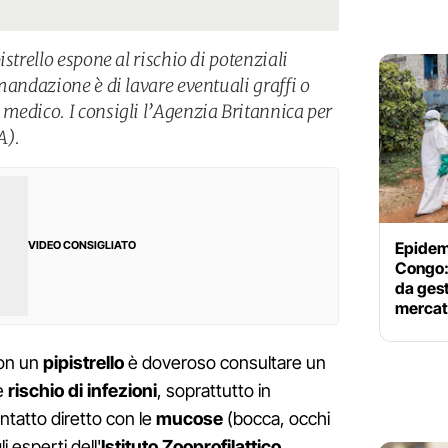
strello espone al rischio di potenziali
mandazione è di lavare eventuali graffi o
medico. I consigli l’Agenzia Britannica per
A).
Epidem
VIDEO CONSIGLIATO
Congo: 
da gest
mercati
on un
pipistrello
è doveroso consultare un
e
rischio di infezioni
, soprattutto in
ntatto diretto con le
mucose
(bocca, occhi
 esperti dell'
Istituto Zooprofilattico