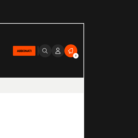
ABBONATI
2