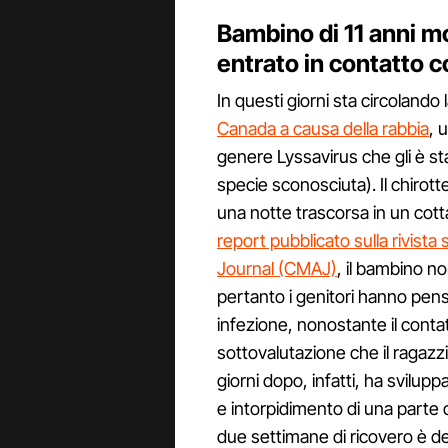
Bambino di 11 anni m
entrato in contatto c
In questi giorni sta circolando 
Canada a causa della rabbia
, 
genere Lyssavirus che gli è sta
specie sconosciuta). Il chirott
una notte trascorsa in un cott
report pubblicato sulla rivista
Journal (CMAJ)
, il bambino n
pertanto i genitori hanno pen
infezione, nonostante il conta
sottovalutazione che il ragaz
giorni dopo, infatti, ha svilupp
e intorpidimento di una parte 
due settimane di ricovero è d