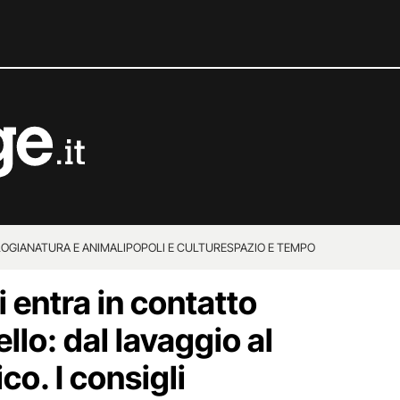
OGIA
NATURA E ANIMALI
POPOLI E CULTURE
SPAZIO E TEMPO
i entra in contatto
llo: dal lavaggio al
o. I consigli