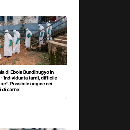
ia di Ebola Bundibugyo in
“Individuata tardi, difficile
ire”. Possibile origine nei
 di carne