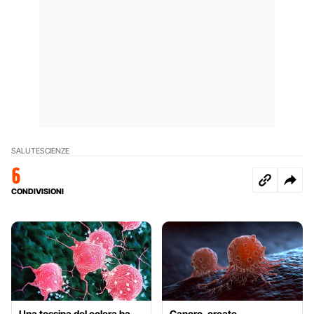
SALUTE
SCIENZE
6
CONDIVISIONI
Una tossina del colera ha
Cancro, create