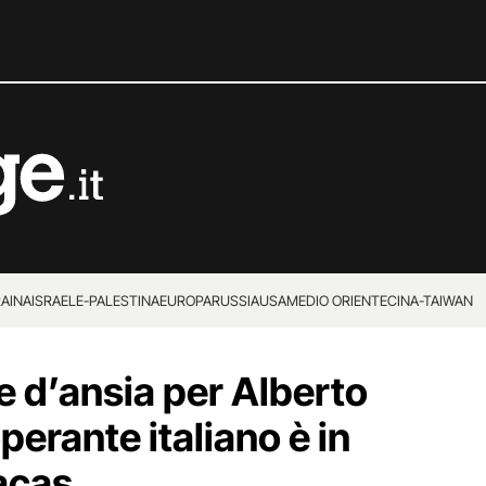
RAINA
ISRAELE-PALESTINA
EUROPA
RUSSIA
USA
MEDIO ORIENTE
CINA-TAIWAN
e d’ansia per Alberto
operante italiano è in
acas