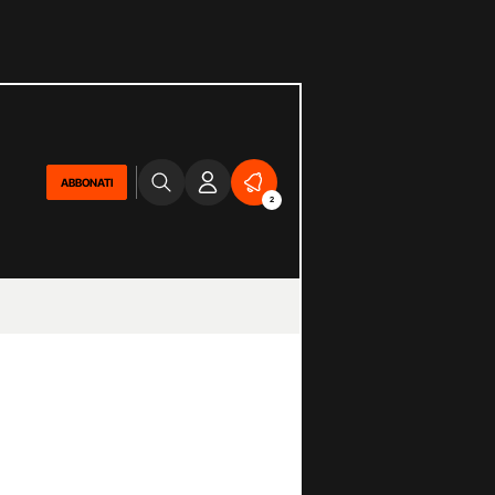
ABBONATI
2