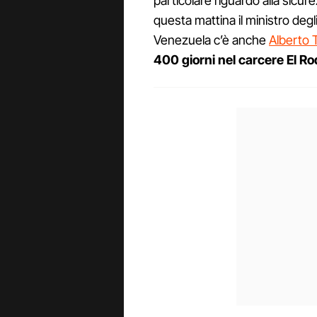
particolare riguardo alla sicur
questa mattina il ministro degli 
Venezuela c’è anche
Alberto T
400 giorni nel carcere El R