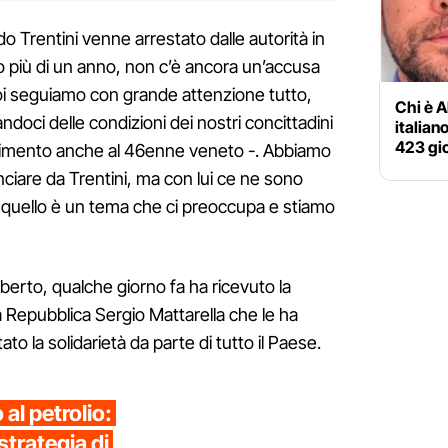
 Trentini venne arrestato dalle autorità in
 più di un anno, non c’è ancora un’accusa
Noi seguiamo con grande attenzione tutto,
Chi è A
doci delle condizioni dei nostri concittadini
italian
423 gio
erimento anche al 46enne veneto -. Abbiamo
nciare da Trentini, ma con lui ce ne sono
e quello è un tema che ci preoccupa e stiamo
erto, qualche giorno fa ha ricevuto la
a Repubblica Sergio Mattarella che le ha
o la solidarietà da parte di tutto il Paese.
al petrolio:
strategia di