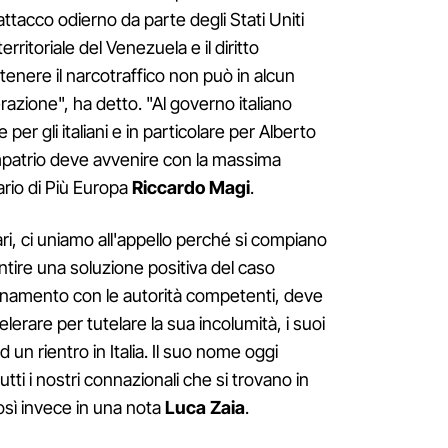
l'attacco odierno da parte degli Stati Uniti
rritoriale del Venezuela e il diritto
tenere il narcotraffico non può in alcun
razione", ha detto. "Al governo italiano
r gli italiani e in particolare per Alberto
ui rimpatrio deve avvenire con la massima
ario di Più Europa
Riccardo Magi
.
ari, ci uniamo all'appello perché si compiano
antire una soluzione positiva del caso
dinamento con le autorità competenti, deve
rare per tutelare la sua incolumità, i suoi
d un rientro in Italia. Il suo nome oggi
ti i nostri connazionali che si trovano in
, così invece in una nota
Luca Zaia
.