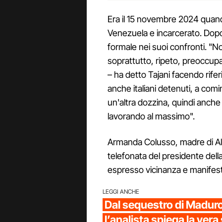
Era il 15 novembre 2024 quando
Venezuela e incarcerato. Dopo
formale nei suoi confronti. "
soprattutto, ripeto, preoccupan
– ha detto Tajani facendo rif
anche italiani detenuti, a comi
un'altra dozzina, quindi anch
lavorando al massimo".
Armanda Colusso, madre di Alb
telefonata del presidente dell
espresso vicinanza e manifestat
LEGGI ANCHE
Dal sequestro di Maduro 
l’analista spiega la vera 