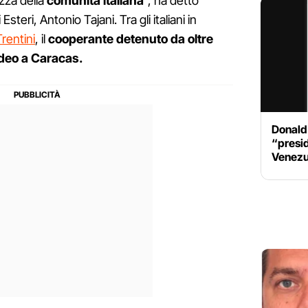
ezza della
comunità italiana
", ha detto
Esteri, Antonio Tajani. Tra gli italiani in
rentini
, il
cooperante detenuto da oltre
odeo a Caracas.
Donald
“presid
Venezu