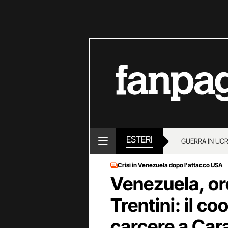
ESTERI
GUERRA IN UC
Crisi in Venezuela dopo l'attacco USA
Venezuela, or
Trentini: il co
carcere a Car