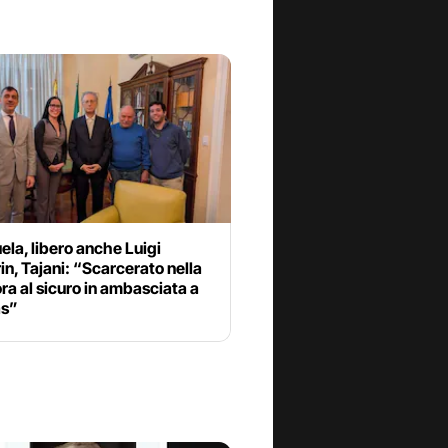
la, libero anche Luigi
n, Tajani: “Scarcerato nella
ora al sicuro in ambasciata a
as”