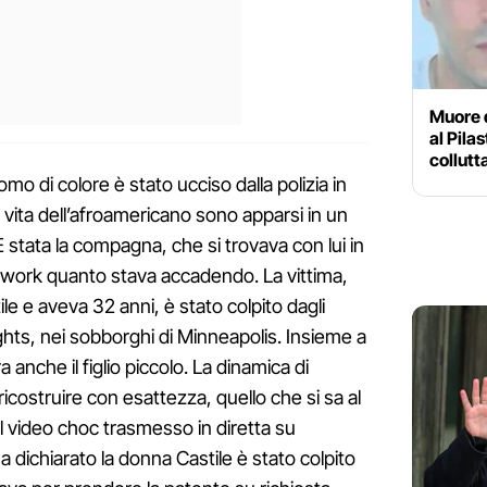
Muore d
al Pila
collutt
uomo di colore è stato ucciso dalla polizia in
di vita dell’afroamericano sono apparsi in un
 stata la compagna, che si trovava con lui in
etwork quanto stava accadendo. La vittima,
le e aveva 32 anni, è stato colpito dagli
ights, nei sobborghi di Minneapolis. Insieme a
a anche il figlio piccolo. La dinamica di
costruire con esattezza, quello che si sa al
 video choc trasmesso in diretta su
ichiarato la donna Castile è stato colpito