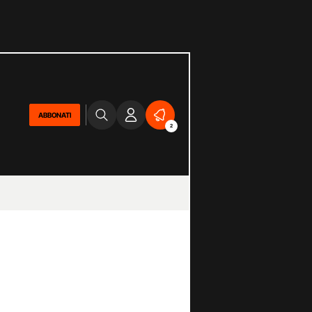
ABBONATI
2