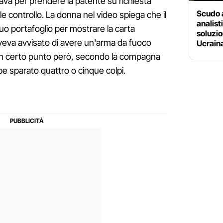
ava per prendere la patente su richiesta
Scudo a
e controllo. La donna nel video spiega che il
analist
o portafoglio per mostrare la carta
soluzio
 aveva avvisato di avere un'arma da fuoco
Ucrain
un certo punto però, secondo la compagna
be sparato quattro o cinque colpi.