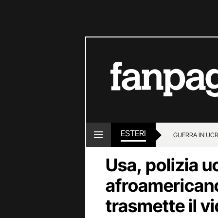
ESTERI
GUERRA IN UC
Usa, polizia u
afroamerican
trasmette il vi