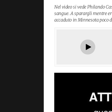
Nel video si vede Philando Cas
sangue. A sparargli mentre era
accaduto in Minnesota poco do