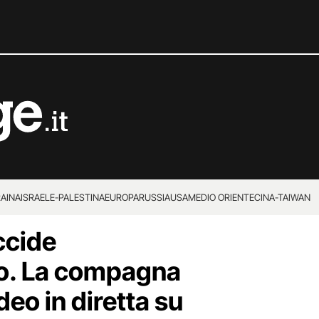
RAINA
ISRAELE-PALESTINA
EUROPA
RUSSIA
USA
MEDIO ORIENTE
CINA-TAIWAN
ccide
o. La compagna
deo in diretta su