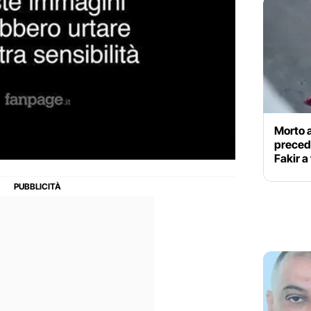
Morto a
precede
Fakir a