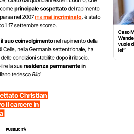
e, citato dai quotidiani esteri. L'uomo, che
to come
principale sospettato
del rapimento
mparsa nel 2007
ma
mai incriminato
,
è stato
co il 17 settembre scorso.
Caso M
Wandelt
il suo coinvolgimento
nel rapimento della
vuole d
i Celle, nella Germania settentrionale, ha
lei”
delle condizioni stabilite dopo il rilascio,
lire la sua
residenza permanente in
tidiano tedesco
Bild
.
ettato Christian
 il carcere in
sa