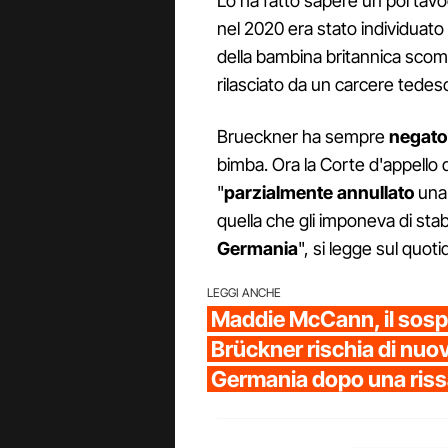
Lo ha fatto sapere un portavoc
nel 2020 era stato individua
della bambina britannica sco
rilasciato da un carcere tedes
Brueckner ha sempre
negato 
bimba. Ora la Corte d'appello d
"
parzialmente annullato
una 
quella che gli imponeva di stabi
Germania
", si legge sul quo
LEGGI ANCHE
Maddie McCann, il sosp
Brückner rischia di nuovo
Germania dopo una ris