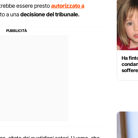
otrebbe essere presto
autorizzato a
ito a una
decisione del tribunale.
Ha fin
condan
soffere