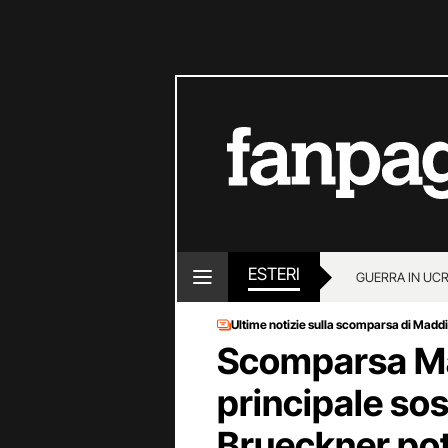
ESTERI
GUERRA IN UC
Ultime notizie sulla scomparsa di Mad
Scomparsa Ma
principale so
Brueckner po