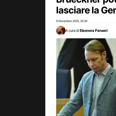
lasciare la G
9 Novembre 2025
20:34
,
A cura di
Eleonora Panseri