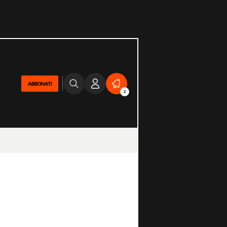
ABBONATI
2