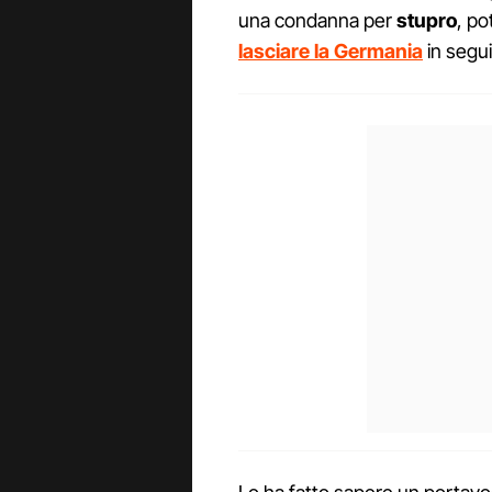
una condanna per
stupro
, p
lasciare la Germania
in segu