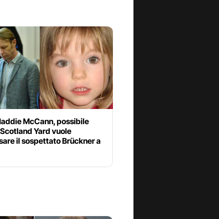
addie McCann, possibile
 Scotland Yard vuole
are il sospettato Brückner a