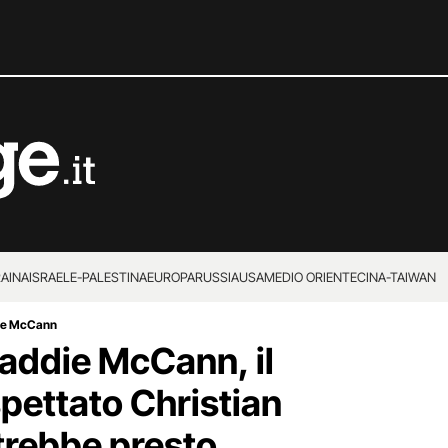
RAINA
ISRAELE-PALESTINA
EUROPA
RUSSIA
USA
MEDIO ORIENTE
CINA-TAIWAN
die McCann
ddie McCann, il
spettato Christian
trebbe presto