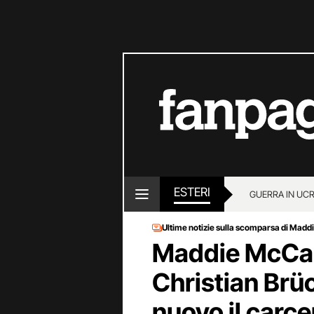
ESTERI
GUERRA IN UC
Ultime notizie sulla scomparsa di Mad
Maddie McCann
Christian Brüc
nuovo il carc