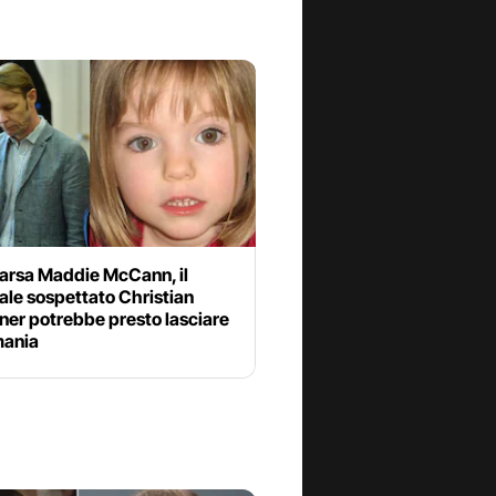
rsa Maddie McCann, il
ale sospettato Christian
ner potrebbe presto lasciare
mania