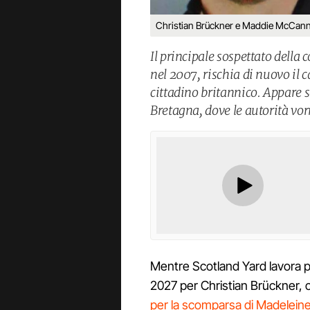
Christian Brückner e Maddie McCan
Il principale sospettato del
nel 2007, rischia di nuovo il 
cittadino britannico. Appare s
Bretagna, dove le autorità vo
Mentre Scotland Yard lavora pe
2027 per Christian Brückner,
per la scomparsa di Madelei