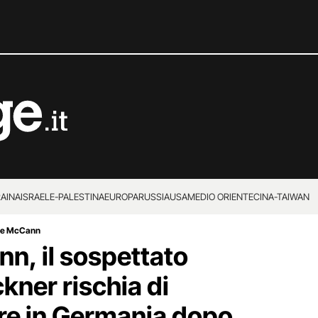
RAINA
ISRAELE-PALESTINA
EUROPA
RUSSIA
USA
MEDIO ORIENTE
CINA-TAIWAN
die McCann
, il sospettato
kner rischia di
ere in Germania dopo