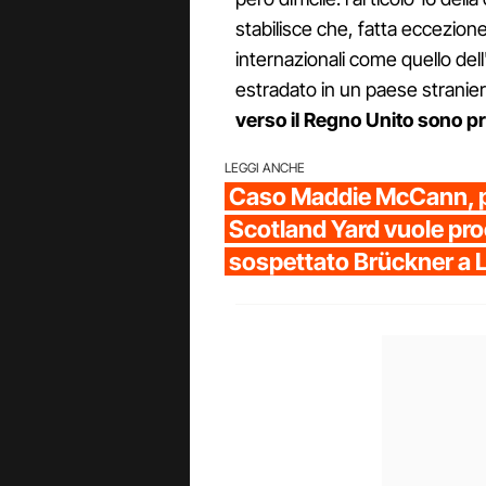
stabilisce che, fatta eccezione 
internazionali come quello del
estradato in un paese straniero
verso il Regno Unito sono p
LEGGI ANCHE
Caso Maddie McCann, po
Scotland Yard vuole pro
sospettato Brückner a 