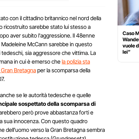
o con il cittadino britannico nel nord della
icostruito sarebbe stato lui stesso a
Caso M
dopo aver subito l'aggressione. Il 48enne
Wandelt
i Madeleine McCann sarebbe in questo
vuole d
lei”
i tedeschi, sia aggressore che vittima. La
ttimana in cui è emerso che
la polizia sta
n Gran Bretagna
per la scomparsa della
07.
, anche se le autorità tedesche e quelle
rincipale sospettato della scomparsa di
sarebbero però prove abbastanza forti e
la sua innocenza. Con questo quadro
ione dell'uomo verso la Gran Bretagna sembra
ella costituzione tedesca (Grundgesetz)