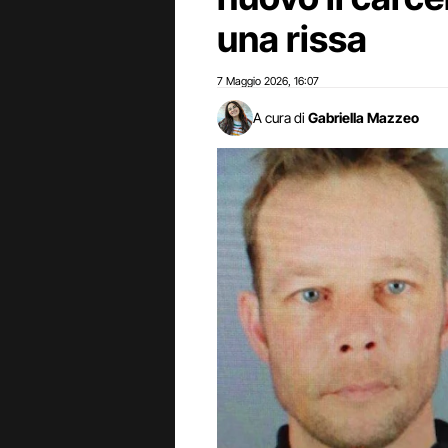
una rissa
7 Maggio 2026
16:07
,
A cura di
Gabriella Mazzeo