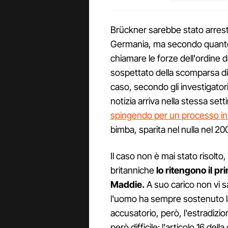
Brückner sarebbe stato arrestat
Germania, ma secondo quanto r
chiamare le forze dell'ordine 
sospettato della scomparsa d
caso, secondo gli investigator
notizia arriva nella stessa se
spingendo per un processo i
bimba, sparita nel nulla nel 20
Il caso non è mai stato risolto
britanniche
lo ritengono il p
Maddie.
A suo carico non vi 
l'uomo ha sempre sostenuto 
accusatorio, però, l'estradiz
però difficile: l'articolo 16 d