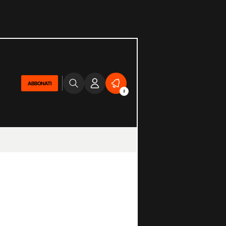
ABBONATI
2