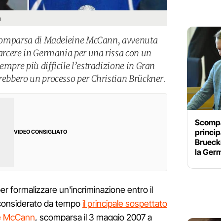
n
la comparsa di Madeleine McCann, avvenuta
carcere in Germania per una rissa con un
empre più difficile l’estradizione in Gran
rrebbero un processo per Christian Brückner.
Scompa
princip
VIDEO CONSIGLIATO
Brueck
la Ger
r formalizzare un'incriminazione entro il
 considerato da tempo
il principale sospettato
ne McCann
, scomparsa il 3 maggio 2007 a