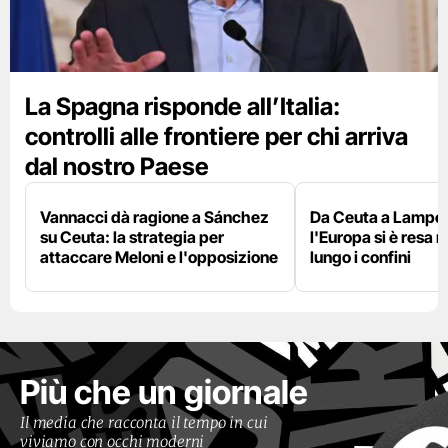
La Spagna risponde all’Italia:
controlli alle frontiere per chi arriva
dal nostro Paese
Vannacci dà ragione a Sánchez
Da Ceuta a Lamped
su Ceuta: la strategia per
l'Europa si è resa r
attaccare Meloni e l'opposizione
lungo i confini
Più che un giornale
Il media che racconta il tempo in cui
viviamo con occhi moderni