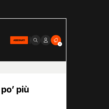
ABBONATI
2
 po’ più