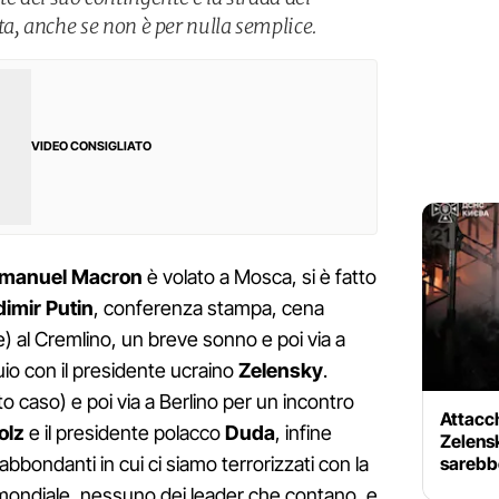
, anche se non è per nulla semplice.
VIDEO CONSIGLIATO
manuel Macron
è volato a Mosca, si è fatto
dimir Putin
, conferenza stampa, cena
e) al Cremlino, un breve sonno e poi via a
uio con il presidente ucraino
Zelensky
.
 caso) e poi via a Berlino per un incontro
Attacchi
olz
e il presidente polacco
Duda
, infine
Zelensk
sarebb
abbondanti in cui ci siamo terrorizzati con la
a mondiale, nessuno dei leader che contano, e