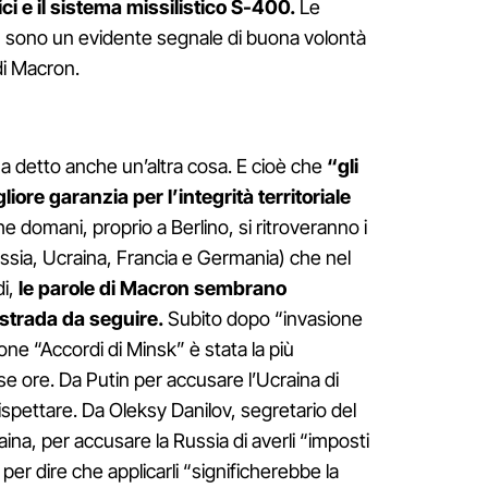
ci e il sistema missilistico S-400.
Le
i, sono un evidente segnale di buona volontà
di Macron.
ha detto anche un’altra cosa. E cioè che
“gli
iore garanzia per l’integrità territoriale
e domani, proprio a Berlino, si ritroveranno i
(Russia, Ucraina, Francia e Germania) che nel
di,
le parole di Macron sembrano
 strada da seguire.
Subito dopo “invasione
ione “Accordi di Minsk” è stata la più
e ore. Da Putin per accusare l’Ucraina di
 rispettare. Da Oleksy Danilov, segretario del
aina, per accusare la Russia di averli “imposti
per dire che applicarli “significherebbe la