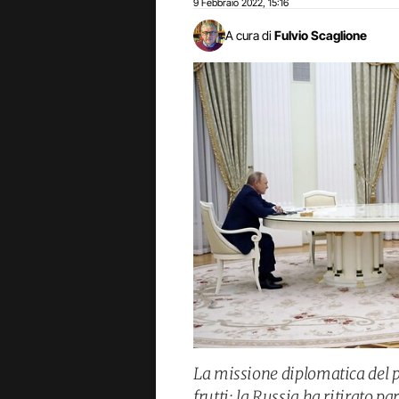
9 Febbraio 2022
15:16
,
A cura di
Fulvio Scaglione
La missione diplomatica del p
frutti: la Russia ha ritirato pa