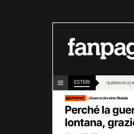
ESTERI
GUERRA IN UC
Guerra Ucraina-Russia
OPINIONI
Perché la guer
lontana, graz