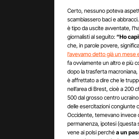
Certo, nessuno poteva aspetta
scambiassero baci e abbracci
è tipo da uscite avventate, l’h
giornalisti al seguito:
“Ho capit
che, in parole povere, signific
l’avevamo detto già un mese 
fa ovviamente un altro e più c
dopo la trasferta macroniana,
è affrettato a dire che le tru
nell’area di Brest, cioè a 200 c
500 dal grosso centro ucraino d
delle esercitazioni congiunte c
Occidente, temevano invece ch
permanenza, ipotesi (questa s
vene ai polsi perché
a un pass