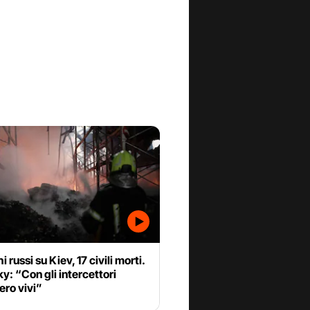
 russi su Kiev, 17 civili morti.
y: “Con gli intercettori
ero vivi”