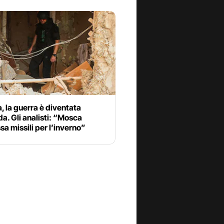
, la guerra è diventata
a. Gli analisti: “Mosca
 missili per l’inverno”