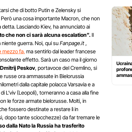
rsi che di botto Putin e Zelensky si
. Però una cosa importante Macron, che non
a detta. Lasciando Kiev, ha annunciato ai
o che non ci sarà alcuna escalation”.
Il
a niente guerra. Noi, qui su
Fanpage.it
,
e mezzo fa,
ma sentirlo dal leader francese
onsolante effetto. Sarà un caso ma il giorno
Ucraina
Dmitrij Peskov
, portavoce del Cremlino, si
profond
ammassa
ppe russe ora ammassate in Bielorussia
hilometri dalla capitale polacca Varsavia e a
i L’viv (Leopoli), torneranno a casa alla fine
on le forze armate bielorusse. Molti, in
e fossero destinate a restare lì in
ì, dopo tante sciocchezze) da far tremare le
o dalla Nato la Russia ha trasferito