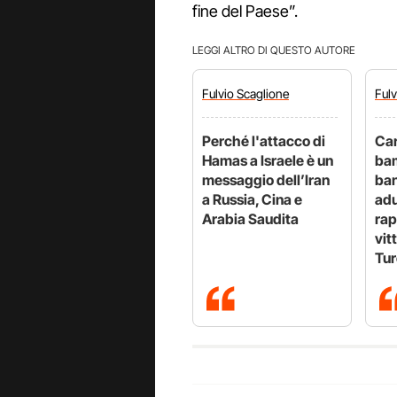
fine del Paese”.
LEGGI ALTRO DI QUESTO AUTORE
Fulvio
Scaglione
Ful
Perché l'attacco di
Car
Hamas a Israele è un
bam
messaggio dell’Iran
ban
a Russia, Cina e
adu
Arabia Saudita
rap
vit
Tur