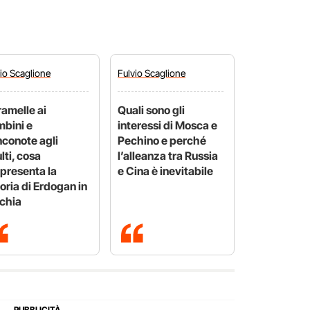
vio
Scaglione
Fulvio
Scaglione
amelle ai
Quali sono gli
bini e
interessi di Mosca e
conote agli
Pechino e perché
lti, cosa
l’alleanza tra Russia
presenta la
e Cina è inevitabile
toria di Erdogan in
chia