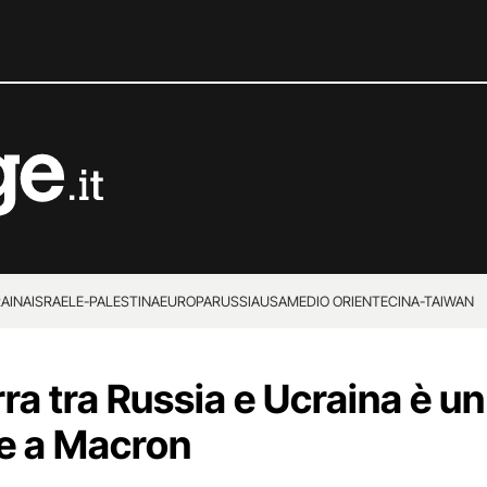
RAINA
ISRAELE-PALESTINA
EUROPA
RUSSIA
USA
MEDIO ORIENTE
CINA-TAIWAN
ra tra Russia e Ucraina è un
ie a Macron