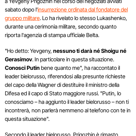
a Yevgeny Prigozhin nel corso dei negoziati avviati
sabato dopo l'
insurrezione ordinata dal fondatore del
gruppo militare
. Lo ha rivelato lo stesso Lukashenko,
durante una cerimonia militare, secondo quanto
riporta l'agenzia di stampa ufficiale Belta.
"Ho detto: Yevgeny,
nessuno ti darà né Shoigu né
Gerasimov
. In particolare in questa situazione.
Conosci Putin
bene quanto me", ha raccontato il
leader bielorusso, riferendosi alla presunte richieste
del capo della Wagner di destituire il ministro della
Difesa ed il capo di Stato maggiore russi. "Putin, lo
conosciamo – ha aggiunto il leader bielorusso – non ti
incontrerà, non parlerà nemmeno al telefono con te in
questa situazione".
Secondo il leader bielorusso, Prigozhin è rimasto