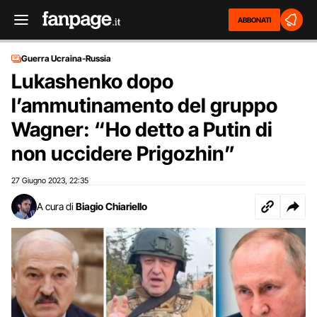
ABBONATI
Guerra Ucraina-Russia
Lukashenko dopo
l’ammutinamento del gruppo
Wagner: “Ho detto a Putin di
non uccidere Prigozhin”
27 Giugno 2023
22:35
,
A cura di
Biagio Chiariello