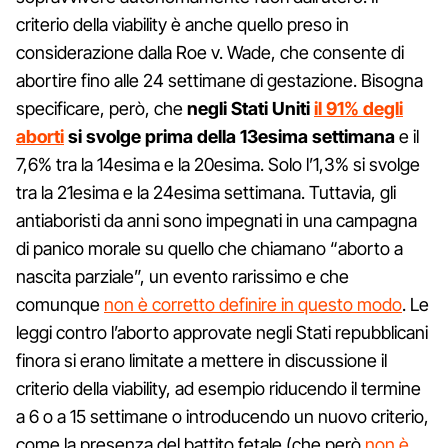
criterio della viability è anche quello preso in
considerazione dalla Roe v. Wade, che consente di
abortire fino alle 24 settimane di gestazione. Bisogna
specificare, però, che
negli Stati Uniti
il 91% degli
aborti
si svolge prima della 13esima settimana
e il
7,6% tra la 14esima e la 20esima. Solo l’1,3% si svolge
tra la 21esima e la 24esima settimana. Tuttavia, gli
antiaboristi da anni sono impegnati in una campagna
di panico morale su quello che chiamano “aborto a
nascita parziale”, un evento rarissimo e che
comunque
non è corretto definire in questo modo
. Le
leggi contro l’aborto approvate negli Stati repubblicani
finora si erano limitate a mettere in discussione il
criterio della viability, ad esempio riducendo il termine
a 6 o a 15 settimane o introducendo un nuovo criterio,
come la presenza del battito fetale (che però
non è