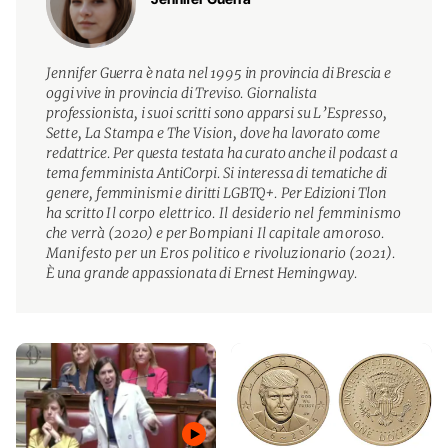
Jennifer Guerra è nata nel 1995 in provincia di Brescia e
oggi vive in provincia di Treviso. Giornalista
professionista, i suoi scritti sono apparsi su
L’Espresso,
Sette, La Stampa
e
The Vision
, dove ha lavorato come
redattrice. Per questa testata ha curato anche il podcast a
tema femminista AntiCorpi. Si interessa di tematiche di
genere, femminismi e diritti LGBTQ+. Per Edizioni Tlon
ha scritto
Il corpo elettrico. Il desiderio nel femminismo
che verrà
(2020) e per
Bompiani Il capitale amoroso.
Manifesto per un Eros politico e rivoluzionario
(2021).
È una grande appassionata di Ernest Hemingway.