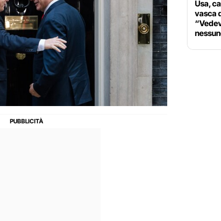
Usa, ca
vasca d
“Vedev
nessun