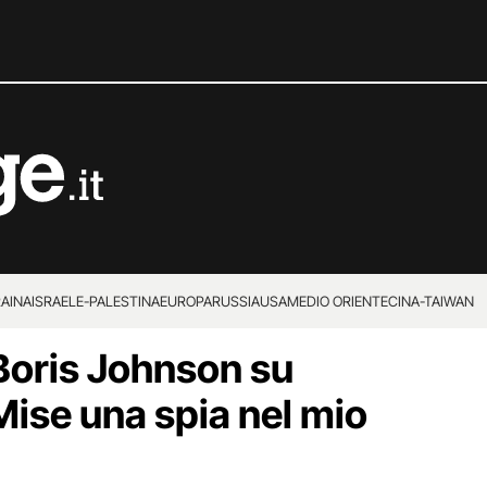
RAINA
ISRAELE-PALESTINA
EUROPA
RUSSIA
USA
MEDIO ORIENTE
CINA-TAIWAN
 Boris Johnson su
ise una spia nel mio