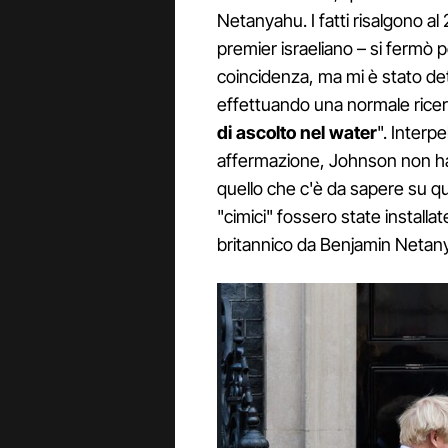
Netanyahu. I fatti risalgono al 
premier israeliano – si fermò
coincidenza, ma mi è stato de
effettuando una normale ricer
di ascolto nel water
". Interp
affermazione, Johnson non ha f
quello che c'è da sapere su que
"cimici" fossero state installat
britannico da Benjamin Netanyah