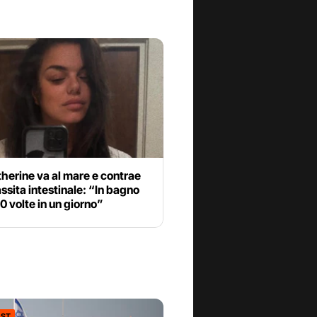
herine va al mare e contrae
ssita intestinale: “In bagno
30 volte in un giorno”
ST