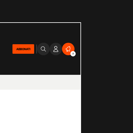
ABBONATI
2