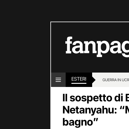
ESTERI
GUERRA IN UC
Il sospetto di
Netanyahu: “M
bagno”