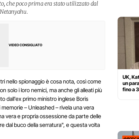
, che poco prima era stato utilizzato dal
 Netanyahu.
VIDEO CONSIGLIATO
UK, Kat
stri nello spionaggio è cosa nota, così come
un para
fino a 
n solo i loro nemici, ma anche gli alleati più
to dall'ex primo ministro inglese Boris
di memorie – Unleashed – rivela una vera
a vera e propria ossessione da parte delle
are dal buco della serratura", e questa volta
PODCA