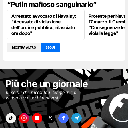
“Putin mafioso sanguinario”
Arrestato avvocato di Navalny:
Proteste per Navaln
"Accusato di violazione
17 marzo. Il Cremli
dell'ordine pubblico, rilasciato
"Conseguenze legal
ore dopo"
viola la legge"
MOSTRA ALTRO
SEGUI
Più che un giornale
Il media che racconta il tempo in cui
viviamo con occhi moderni