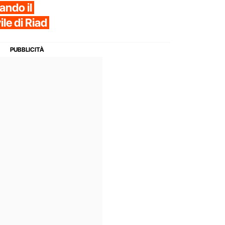
ando il
le di Riad