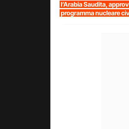
l’Arabia Saudita, approv
programma nucleare civi