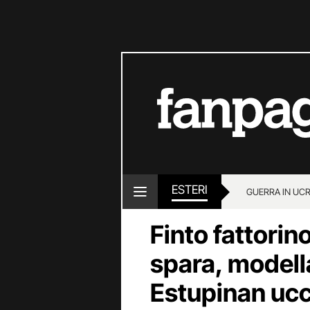
ESTERI
GUERRA IN UC
Finto fattorin
spara, modell
Estupinan ucc