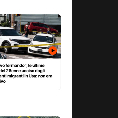
vo fermando”, le ultime
del 26enne ucciso dagli
anti migranti in Usa: non era
tivo