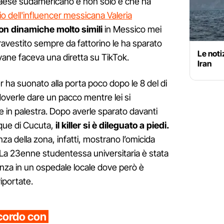
Paese sudamericano e non solo e che ha
io dell'influencer messicana Valeria
on dinamiche molto simili
in Messico mei
travestito sempre da fattorino le ha sparato
Le notiz
vane faceva una diretta su TikTok.
Iran
ller ha suonato alla porta poco dopo le 8 del di
overle dare un pacco mentre lei si
 in palestra. Dopo averle sparato davanti
sque di Cucuta,
il killer si è dileguato a piedi.
za della zona, infatti, mostrano l’omicida
 La 23enne studentessa universitaria è stata
nza in un ospedale locale dove però è
iportate.
cordo con