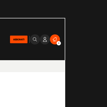
ABBONATI
2