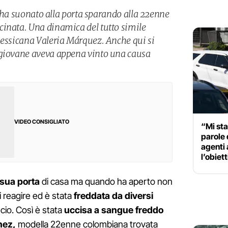
no ha suonato alla porta sparando alla 22enne
inata. Una dinamica del tutto simile
messicana Valeria Márquez. Anche qui si
 giovane aveva appena vinto una causa
VIDEO CONSIGLIATO
“Mi sta
parole 
agenti 
l’obiet
 sua porta
di casa ma quando ha aperto non
 reagire ed è stata
freddata da diversi
scio. Così è stata
uccisa a sangue freddo
hez
,
modella 22enne colombiana trovata