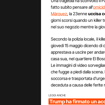
Una tragedia ha sconvolto il 
fatto subito pensare all'
omicid
Márquez
, la 23enne
uccisa c
giorni scorsi quando un killer 
nel suo negozio mentre la gio
Secondo la polizia locale, il ki
giovedì 15 maggio dicendo di d
apprestava a uscire per andare
casa sua, nel quartiere El Bo
Le immagini di video sorveglian
che fugge a piedi dalla scena.
soccorsa e trasportata d'urge
deceduta a causa delle ferite r
LEGGI ANCHE
Trump ha firmato un ac