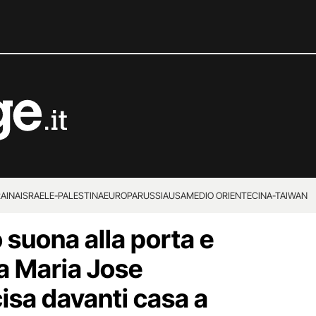
RAINA
ISRAELE-PALESTINA
EUROPA
RUSSIA
USA
MEDIO ORIENTE
CINA-TAIWAN
o suona alla porta e
a Maria Jose
isa davanti casa a