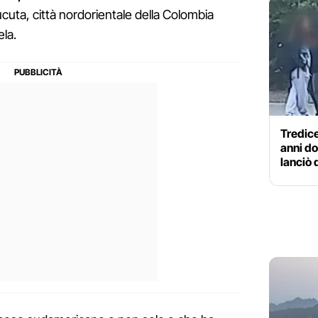
cuta, città nordorientale della Colombia
ela.
Tredic
anni do
lanciò 