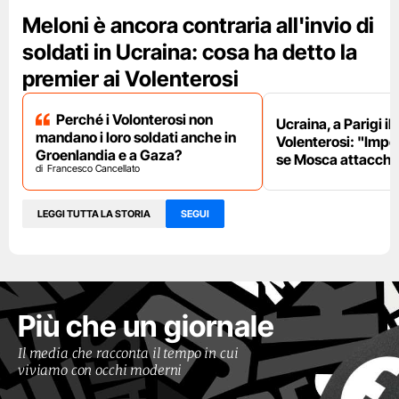
Meloni è ancora contraria all'invio di
soldati in Ucraina: cosa ha detto la
premier ai Volenterosi
Perché i Volonterosi non
Ucraina, a Parigi il
mandano i loro soldati anche in
Volenterosi: "Impe
Groenlandia e a Gaza?
se Mosca attacche
Francesco Cancellato
LEGGI TUTTA LA STORIA
SEGUI
Più che un giornale
Il media che racconta il tempo in cui
viviamo con occhi moderni