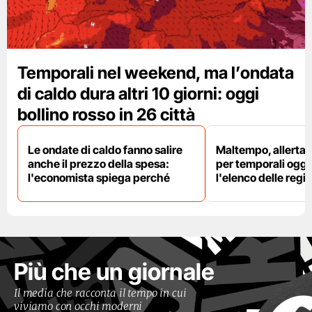
Temporali nel weekend, ma l’ondata
di caldo dura altri 10 giorni: oggi
bollino rosso in 26 città
Le ondate di caldo fanno salire
Maltempo, allerta 
anche il prezzo della spesa:
per temporali oggi
l'economista spiega perché
l'elenco delle regio
Più che un giornale
Il media che racconta il tempo in cui
viviamo con occhi moderni