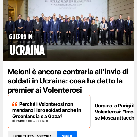
Guerra in
Ucraina
Meloni è ancora contraria all'invio di
soldati in Ucraina: cosa ha detto la
premier ai Volenterosi
Perché i Volonterosi non
Ucraina, a Parigi il
mandano i loro soldati anche in
Volenterosi: "Impe
Groenlandia e a Gaza?
se Mosca attacche
Francesco Cancellato
LEGGI TUTTA LA STORIA
SEGUI