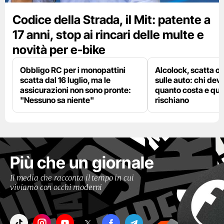
Codice della Strada, il Mit: patente a
17 anni, stop ai rincari delle multe e
novità per e-bike
Obbligo RC per i monopattini
Alcolock, scatta og
scatta dal 16 luglio, ma le
sulle auto: chi deve
assicurazioni non sono pronte:
quanto costa e qual
"Nessuno sa niente"
rischiano
Più che un giornale
Il media che racconta il tempo in cui
viviamo con occhi moderni