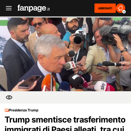
ABBONATI
2
Presidenza Trump
Trump smentisce trasferimento
immigrati di Paesi alleati, tra cui