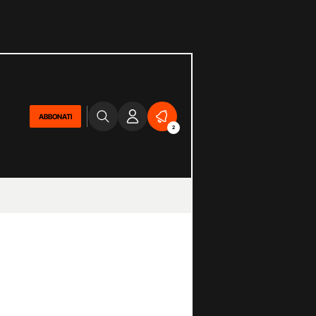
ABBONATI
2