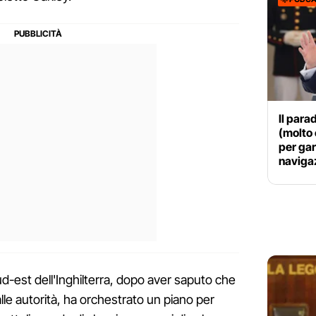
Il para
(molto 
per gar
naviga
d-est dell'Inghilterra, dopo aver saputo che
 alle autorità, ha orchestrato un piano per