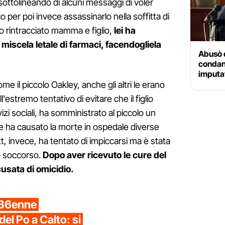
 sottolineando di alcuni messaggi di voler
co per poi invece assassinarlo nella soffitta di
o rintracciato mamma e figlio,
lei ha
iscela letale di farmaci, facendogliela
Abusò d
condann
imputat
me il piccolo Oakley, anche gli altri le erano
ll'estremo tentativo di evitare che il figlio
izi sociali, ha somministrato al piccolo un
 ne ha causato la morte in ospedale diverse
t, invece, ha tentato di impiccarsi ma è stata
to soccorso.
Dopo aver ricevuto le cure del
cusata di omicidio.
l 36enne
el Po a Calto: si