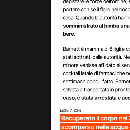
depistare le forze dell'ordine,
portare con sé il figlio nel bos
casa. Quando le autorità hann
somministrato al bimbo una m
bere.
Barnett è mamma di 6 figli e co
stati sottratti dalle autorità. Ne
minore venisse affidato ai serv
cocktail letale di farmaci che
settimane dopo il fatto. Barnet
salvata e trasportata in pron
caso, è stata arrestata e ac
LEGGI ANCHE
Recuperato il corpo de
scomparso nelle acque d