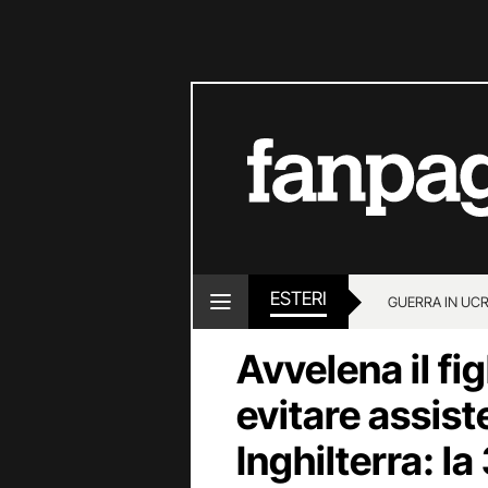
ESTERI
GUERRA IN UC
Avvelena il fig
evitare assiste
Inghilterra: 