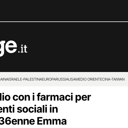
RAINA
ISRAELE-PALESTINA
EUROPA
RUSSIA
USA
MEDIO ORIENTE
CINA-TAIWAN
lio con i farmaci per
nti sociali in
la 36enne Emma