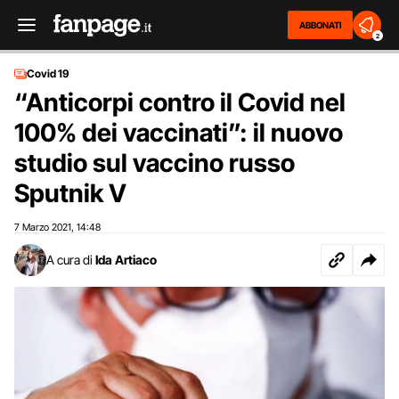
ABBONATI
2
Covid 19
“Anticorpi contro il Covid nel
100% dei vaccinati”: il nuovo
studio sul vaccino russo
Sputnik V
7 Marzo 2021
14:48
,
A cura di
Ida Artiaco