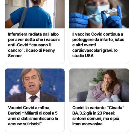
Infermiera radiata dall’albo
Il vaccino Covid continua a
per aver detto che i vaccini
proteggere da infarto, ictus
anti-Covid “causano il
e altri eventi
cancro”: il caso di Penny
cardiovascolari gravi: lo
Senner
studio USA
Vaccini Covid a mRna,
Covid, la variante “Cicada”
Burioni “Miliardi di dosi e 5
BA.3.2 già in 23 Paesi:
anni di dati smentiscono le
sintomi comuni, ma è più
accuse sui rischi”
immunoevasiva