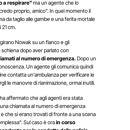
o a respirare"
ma un agente che lo
redo proprio, amico". In quel momento il
ma da taglio alle gambe e una ferita mortale
i 21 cm.
e girano Nowak su un fianco e gli
 schiena dopo aver parlato con
hiamati al numero di emergenza.
Dopo un
conoscenza. Un agente gli comunica quindi
fine contatta un'ambulanza per verificare le
gli le manovre di rianimazione, ormai inutili.
e ha affermato che agli agenti era stata
 una chiamata al numero di emergenza
a e che si erano trovati di fronte a una scena
mplessa". Sul caso è ora
in corso