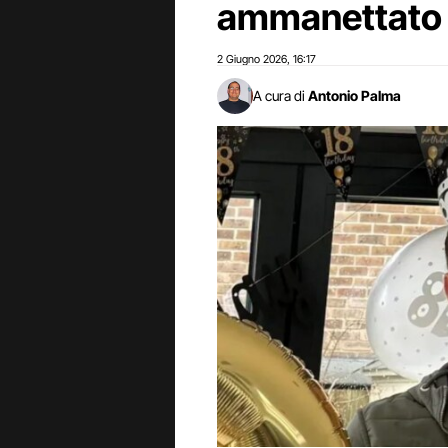
ammanettato i
2 Giugno 2026
16:17
,
A cura di
Antonio Palma