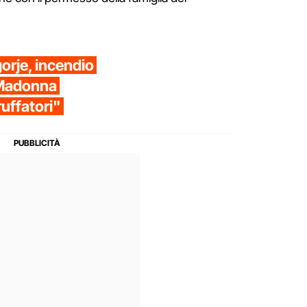
orje, incendio
a Madonna
ruffatori"