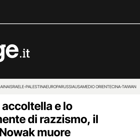
RAINA
ISRAELE-PALESTINA
EUROPA
RUSSIA
USA
MEDIO ORIENTE
CINA-TAIWAN
accoltella e lo
ente di razzismo, il
 Nowak muore