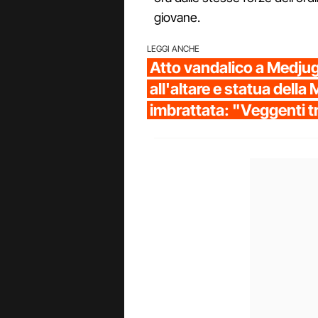
giovane.
LEGGI ANCHE
Atto vandalico a Medjug
all'altare e statua dell
imbrattata: "Veggenti t