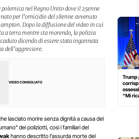
a polemica nel Regno Unito dove il 25enne
annato per l’omicidio del 18enne avvenuto
hampton. Dopo la diffusione del video in cui
a a terra mentre sta morendo, la polizia
accaduto dicendo di essere stata ingannata
 dell’aggressore.
Trump p
corrisp
VIDEO CONSIGLIATO
ossessi
“Mi ri
e lasciato morire senza dignità a causa del
no" dei poliziotti, così i familiari del
owak
hanno descritto l'assurda morte del