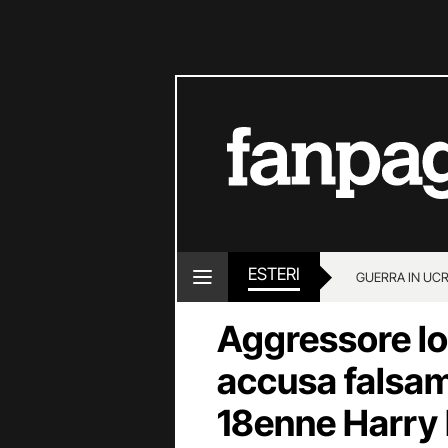
ESTERI
GUERRA IN UC
Aggressore lo 
accusa falsam
18enne Harry