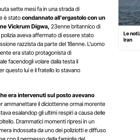
nuta sette mesi fa in una strada di
e è stato
condannato all'ergastolo con un
ione Vickrum Digwa,
23enne britannico di
Le notiz
la polizia aveva affermato di essere stato
Iran
essione razzista da parte del 18enne. L'uomo
ente era stato protagonista di
e facendogli volare dalla testa il
 questo lui e il fratello lo stavano
che era intervenuti sul posto avevano
er ammanettare il diciottenne ormai morente
ava esalandop gli ultimi respiri a causa delle
coltello. Drammatici momenti ripresi in un
mera indossata da uno dei poliziotti e diffuso
ine con il permesso della famiglia del