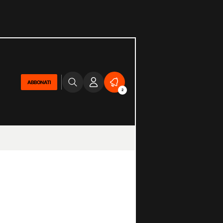
ABBONATI
2