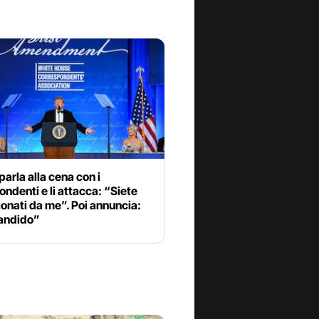
arla alla cena con i
ondenti e li attacca: “Siete
onati da me”. Poi annuncia:
candido”