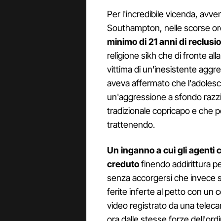
Per l'incredibile vicenda, avve
Southampton, nelle scorse or
minimo di 21 anni di reclus
religione sikh che di fronte al
vittima di un'inesistente aggr
aveva affermato che l'adolesc
un'aggressione a sfondo razzial
tradizionale copricapo e che per
trattenendo.
Un inganno a cui gli agenti 
creduto
finendo addirittura p
senza accorgersi che invece st
ferite inferte al petto con un 
video registrato da una teleca
ora dalle stesse forze dell'ord