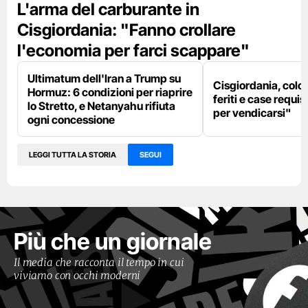
L'arma del carburante in
Cisgiordania: "Fanno crollare
l'economia per farci scappare"
Ultimatum dell'Iran a Trump su
Cisgiordania, colon
Hormuz: 6 condizioni per riaprire
feriti e case requis
lo Stretto, e Netanyahu rifiuta
per vendicarsi"
ogni concessione
LEGGI TUTTA LA STORIA
SEGUI
Più che un giornale
Il media che racconta il tempo in cui
viviamo con occhi moderni