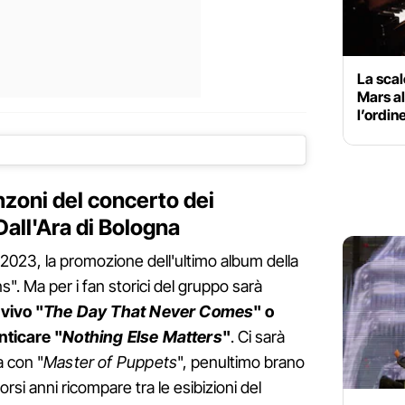
La scal
Mars al
l’ordin
nzoni del concerto dei
Dall'Ara di Bologna
023, la promozione dell'ultimo album della
. Ma per i fan storici del gruppo sarà
 vivo "
The Day That Never Comes
" o
nticare "
Nothing Else Matters
"
. Ci sarà
a con "
Master of Puppets
", penultimo brano
corsi anni ricompare tra le esibizioni del