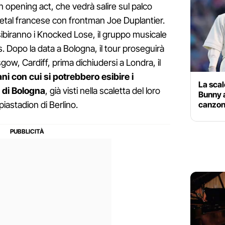
n opening act, che vedrà salire sul palco
metal francese con frontman Joe Duplantier.
biranno i Knocked Lose, il gruppo musicale
 Dopo la data a Bologna, il tour proseguirà
ow, Cardiff, prima dichiudersi a Londra, il
ani con cui si potrebbero esibire i
La scal
a di Bologna
, già visti nella scaletta del loro
Bunny a
canzoni
iastadion di Berlino.