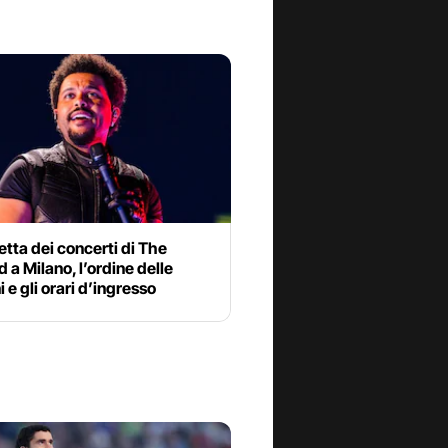
etta dei concerti di The
a Milano, l’ordine delle
 e gli orari d’ingresso