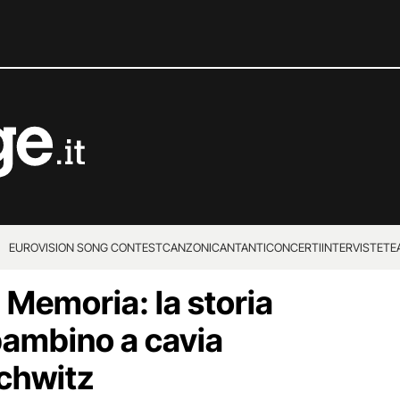
EUROVISION SONG CONTEST
CANZONI
CANTANTI
CONCERTI
INTERVISTE
TE
 Memoria: la storia
 bambino a cavia
chwitz