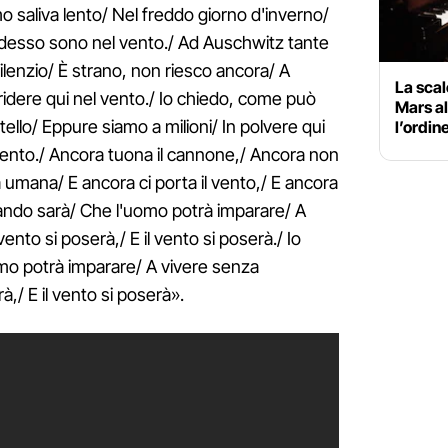
mo saliva lento/ Nel freddo giorno d'inverno/
adesso sono nel vento./ Ad Auschwitz tante
lenzio/ È strano, non riesco ancora/ A
La scal
rridere qui nel vento./ Io chiedo, come può
Mars al
llo/ Eppure siamo a milioni/ In polvere qui
l’ordin
 vento./ Ancora tuona il cannone,/ Ancora non
 umana/ E ancora ci porta il vento,/ E ancora
quando sarà/ Che l'uomo potrà imparare/ A
nto si poserà,/ E il vento si poserà./ Io
mo potrà imparare/ A vivere senza
,/ E il vento si poserà».