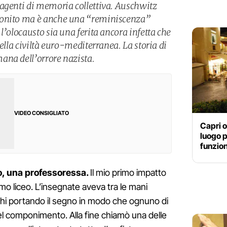
agenti di memoria collettiva. Auschwitz
monito ma è anche una “reminiscenza”
l’olocausto sia una ferita ancora infetta che
della civiltà euro-mediterranea. La storia di
ana dell’orrore nazista.
VIDEO CONSIGLIATO
Capri o
luogo 
funzion
ro, una professoressa.
Il mio primo impatto
mo liceo. L’insegnate aveva tra le mani
nchi portando il segno in modo che ognuno di
el componimento. Alla fine chiamò una delle