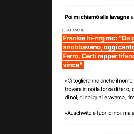
Poi mi chiamò alla lavagna
e
LEGGI ANCHE
Frankie hi-nrg mc: "Da 
snobbavano, oggi canto
Ferro. Certi rapper tifa
vince"
«Ci toglieranno anche il nom
trovare in noi la forza di farlo
di noi, di noi quali eravamo, r
«Auschwitz è fuori di noi, ma è 