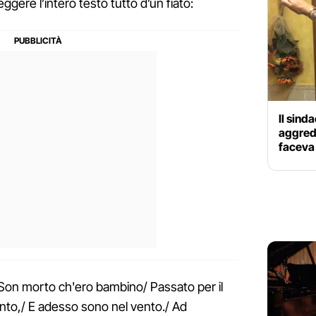
ggere l’intero testo tutto d’un fiato:
Il sind
aggredi
faceva 
 Son morto ch'ero bambino/ Passato per il
nto,/ E adesso sono nel vento./ Ad