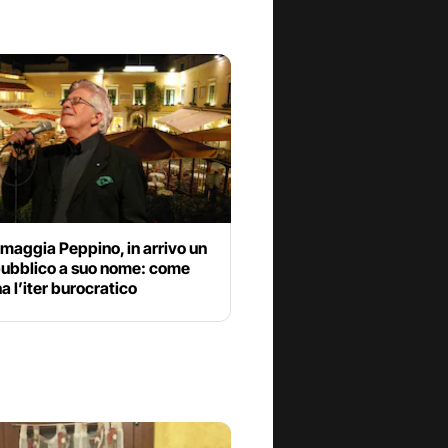
maggia Peppino, in arrivo un
pubblico a suo nome: come
a l’iter burocratico