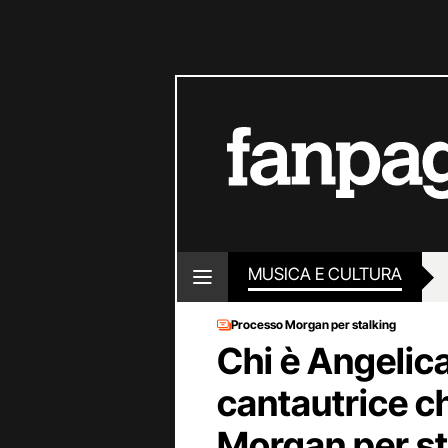
MUSICA E CULTURA
Processo Morgan per stalking
Chi è Angelica
cantautrice c
Morgan per st