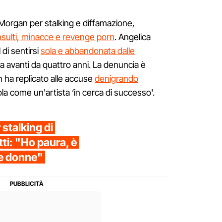
Morgan per stalking e diffamazione,
nsulti, minacce e revenge porn
. Angelica
 di sentirsi
sola e abbandonata dalle
a avanti da quattro anni. La denuncia è
 ha replicato alle accuse
denigrando
la come un'artista ‘in cerca di successo'.
stalking di
ti: "Ho paura, è
le donne"