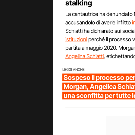
stalking
La cantautrice ha denunciato 
accusandolo di averle inflitto
i
Schiatti ha dichiarato sui social
istituzioni
perché il processo v
partita a maggio 2020. Morgan
Angelina Schiatti
, etichettando
LEGGI ANCHE
Sospeso il processo per 
Morgan, Angelica Schiat
una sconfitta per tutte 