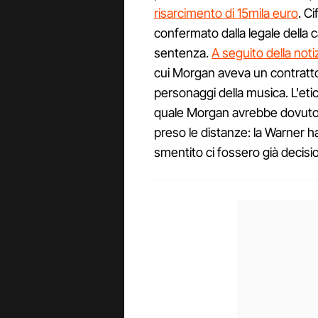
risarcimento di 15mila euro
. C
confermato dalla legale della 
sentenza.
A seguito della noti
cui Morgan aveva un contratt
personaggi della musica. L'etic
quale Morgan avrebbe dovuto
preso le distanze: la Warner ha
smentito ci fossero già decisi