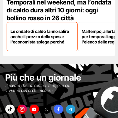
Temporali nel weekend, ma l’ondata
di caldo dura altri 10 giorni: oggi
bollino rosso in 26 città
Le ondate di caldo fanno salire
Maltempo, allerta 
anche il prezzo della spesa:
per temporali oggi
l'economista spiega perché
l'elenco delle regio
Più che un giornale
Il media che racconta il tempo in cui
viviamo con occhi moderni