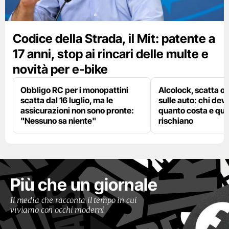
Codice della Strada, il Mit: patente a
17 anni, stop ai rincari delle multe e
novità per e-bike
Obbligo RC per i monopattini
Alcolock, scatta og
scatta dal 16 luglio, ma le
sulle auto: chi deve
assicurazioni non sono pronte:
quanto costa e qual
"Nessuno sa niente"
rischiano
Più che un giornale
Il media che racconta il tempo in cui
viviamo con occhi moderni