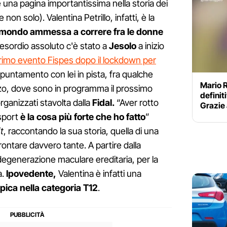
e una pagina importantissima nella storia dei
non solo). Valentina Petrillo, infatti, è la
l mondo ammessa a correre fra le donne
L'esordio assoluto c'è stato a
Jesolo
a inizio
rimo evento Fispes dopo il lockdown per
ppuntamento con lei in pista, fra qualche
Mario 
zzo, dove sono in programma il prossimo
definit
rganizzati stavolta dalla
Fidal.
“Aver rotto
Grazie 
 sport
è la cosa più forte che ho fatto
”
t
, raccontando la sua storia, quella di una
ontare davvero tante. A partire dalla
degenerazione maculare ereditaria, per la
a.
Ipovedente,
Valentina è infatti una
pica nella categoria T12
.