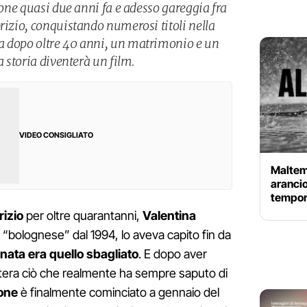
zione quasi due anni fa e adesso gareggia fra
rizio, conquistando numerosi titoli nella
a dopo oltre 40 anni, un matrimonio e un
a storia diventerà un film.
VIDEO CONSIGLIATO
Maltemp
arancio
tempora
rizio
per oltre quarantanni,
Valentina
ma “bolognese” dal 1994, lo aveva capito fin da
 nata era quello sbagliato
. E dopo aver
ntera ciò che realmente ha sempre saputo di
ione
è finalmente cominciato a gennaio del