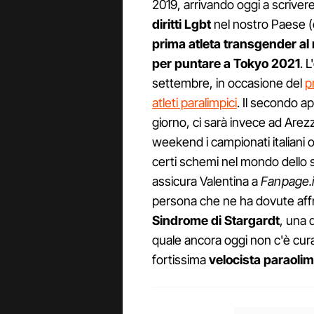
2019, arrivando oggi a scriver
diritti Lgbt
nel nostro Paese (e 
prima atleta transgender a
per puntare a Tokyo 2021
. 
settembre, in occasione del
p
atleti paralimpici
. Il secondo a
giorno, ci sarà invece ad Are
weekend i campionati italiani o
certi schemi nel mondo dello
assicura Valentina a
Fanpage.i
persona che ne ha dovute affr
Sindrome di Stargardt
, una 
quale ancora oggi non c'è cur
fortissima
velocista paraolim