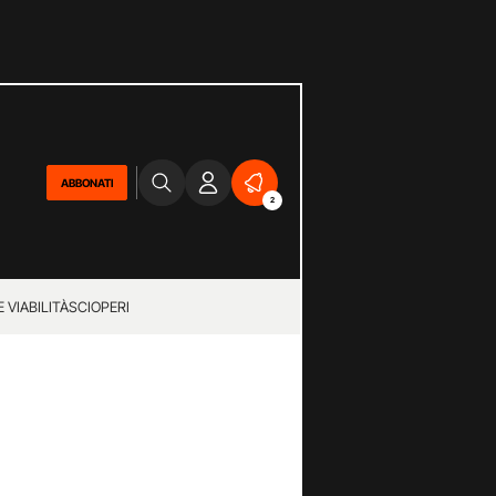
ABBONATI
2
 VIABILITÀ
SCIOPERI