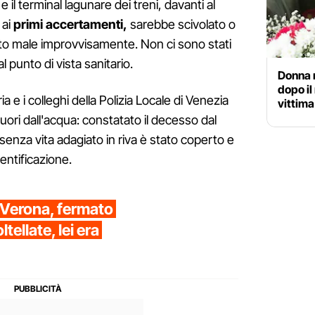
e il terminal lagunare dei treni, davanti al
 ai
primi accertamenti,
sarebbe scivolato o
ito male improvvisamente. Non ci sono stati
l punto di vista sanitario.
Donna 
dopo il
ria e i colleghi della Polizia Locale di Venezia
vittim
ori dall'acqua: constatato il decesso dal
senza vita adagiato in riva è stato coperto e
dentificazione.
 Verona, fermato
ltellate, lei era