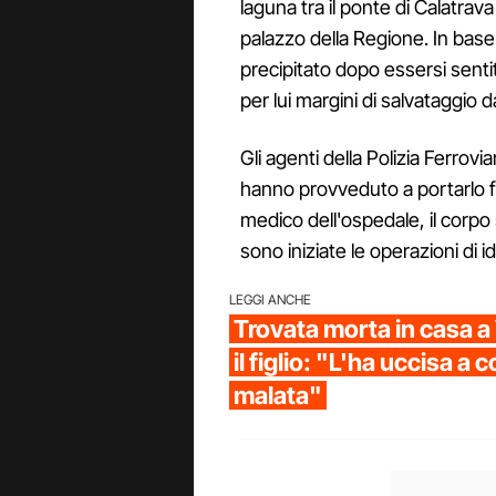
laguna tra il ponte di Calatrava 
palazzo della Regione. In base
precipitato dopo essersi sent
per lui margini di salvataggio da
Gli agenti della Polizia Ferrovia
hanno provveduto a portarlo fu
medico dell'ospedale, il corpo 
sono iniziate le operazioni di i
LEGGI ANCHE
Trovata morta in casa a
il figlio: "L'ha uccisa a co
malata"