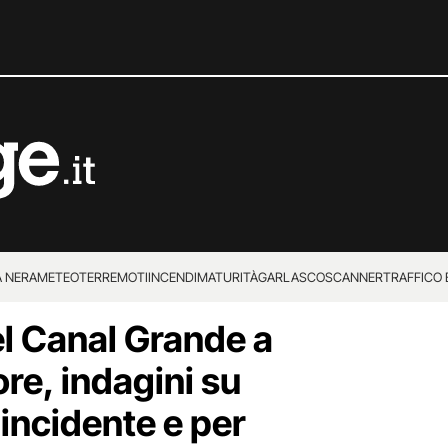
 NERA
METEO
TERREMOTI
INCENDI
MATURITÀ
GARLASCO
SCANNER
TRAFFICO E
l Canal Grande a
 SUPERENALOTTO
re, indagini su
incidente e per