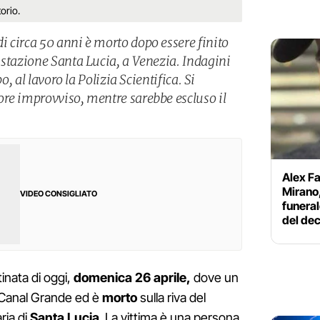
orio.
 circa 50 anni è morto dopo essere finito
 stazione Santa Lucia, a Venezia. Indagini
po, al lavoro la Polizia Scientifica. Si
re improvviso, mentre sarebbe escluso il
Alex Fa
Mirano,
VIDEO CONSIGLIATO
funeral
del de
tinata di oggi,
domenica 26 aprile,
dove un
Canal Grande ed è
morto
sulla riva del
ria di
Santa
Lucia
. La vittima è una persona