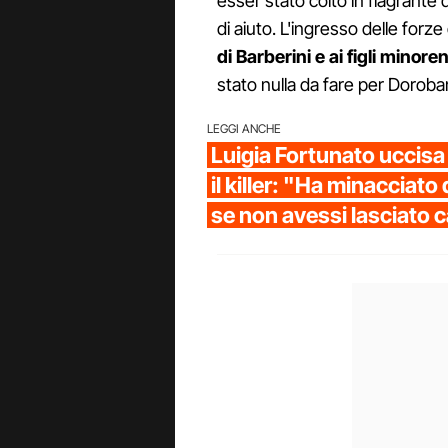
esser stato colto in flagrante 
di aiuto. L'ingresso delle forze
di Barberini e ai figli minore
stato nulla da fare per Doroba
LEGGI ANCHE
Luigia Fortunato uccisa 
il killer: "Ha minacciato
se non avessi lasciato 