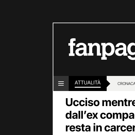
ATTUALITÀ
CRONACA
Ucciso mentre 
LOTTO E
dall’ex compag
resta in carce