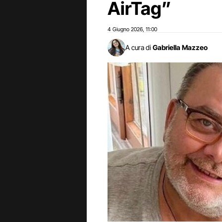
AirTag”
4 Giugno 2026
11:00
,
A cura di
Gabriella Mazzeo