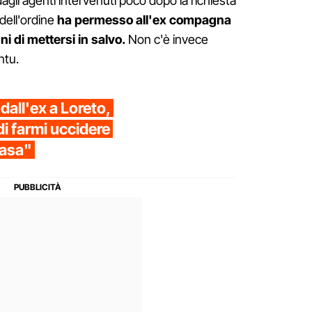
dagli agenti intervenuti poco dopo la richiesta
 dell'ordine
ha permesso all'ex compagna
nni di mettersi in salvo.
Non c'è invece
ntu.
dall'ex a Loreto,
 di farmi uccidere
casa"