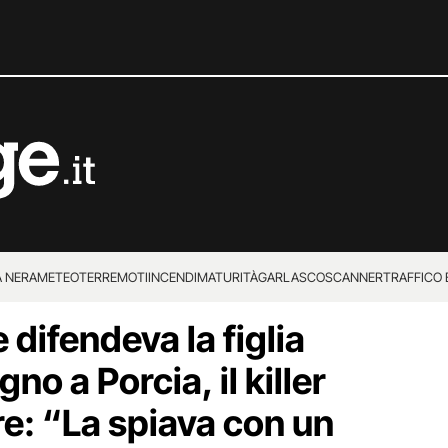
 NERA
METEO
TERREMOTI
INCENDI
MATURITÀ
GARLASCO
SCANNER
TRAFFICO E
difendeva la figlia
 SUPERENALOTTO
no a Porcia, il killer
re: “La spiava con un