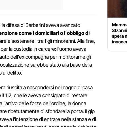
Mamma e
 la difesa di Barberini aveva avanzato
30 anni
tenzione come i domiciliari o l'obbligo di
spera n
e e sostenere i tre figli minorenni. Alla fine,
innoce
 per la custodia in carcere: l'uomo aveva
l'auto dell'ex compagna per monitorarne gli
 localizzazione sarebbe stato alla base della
al delitto.
a era riuscita a nascondersi nel bagno di casa
re il 112, che le aveva consigliato di restare
l'arrivo delle forze dell'ordine, la donna
re ripetutamente di sfondare la porta. Il gip
veva l'intenzione di entrare nella stanza e di