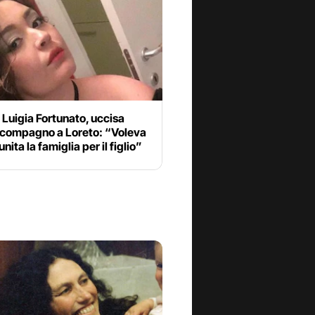
 Luigia Fortunato, uccisa
x compagno a Loreto: “Voleva
nita la famiglia per il figlio”