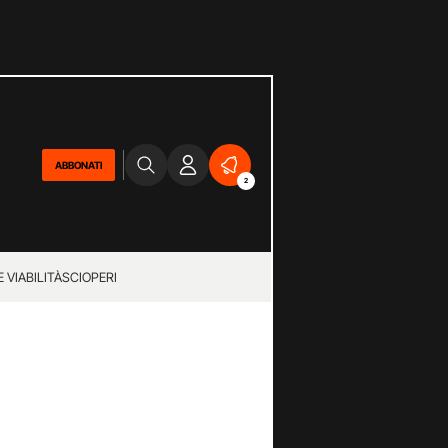
ABBONATI
2
 VIABILITÀ
SCIOPERI